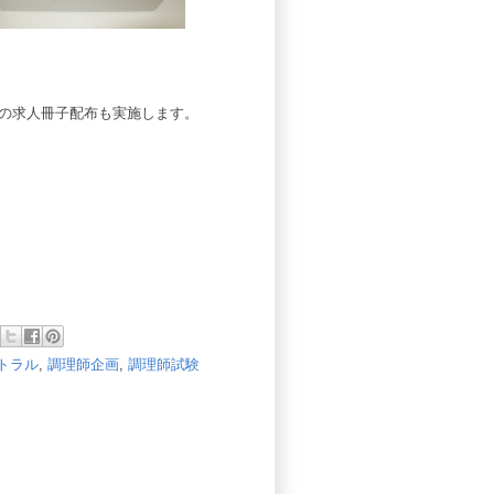
ー)の求人冊子配布も実施します。
トラル
,
調理師企画
,
調理師試験