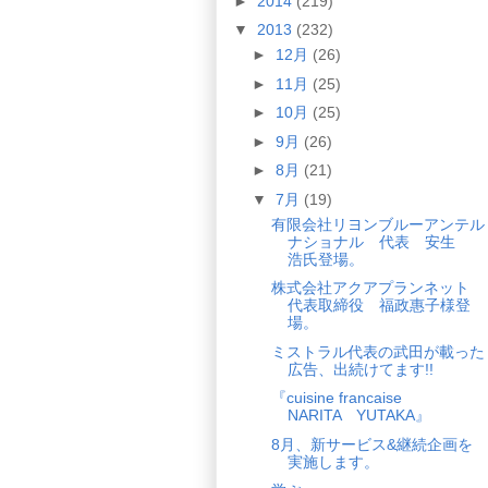
►
2014
(219)
▼
2013
(232)
►
12月
(26)
►
11月
(25)
►
10月
(25)
►
9月
(26)
►
8月
(21)
▼
7月
(19)
有限会社リヨンブルーアンテル
ナショナル 代表 安生
浩氏登場。
株式会社アクアプランネット
代表取締役 福政惠子様登
場。
ミストラル代表の武田が載った
広告、出続けてます!!
『cuisine francaise
NARITA YUTAKA』
8月、新サービス&継続企画を
実施します。