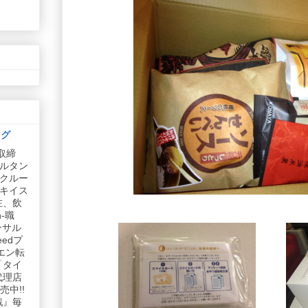
ログ
取締
ルタン
リクルー
社キイス
在、飲
-職
ンサル
edプ
エン転
「タイ
代理店
中!!
戦』毎