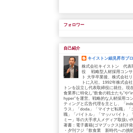
フォロワー
自己紹介
キイストン細見昇市ブ
株式会社キイストン 代表
役 戦略型人材採用コンサ
ト 大学卒業後、株式会社
トに入社。1992年株式会
トンを設立し代表取締役に就任。現
食業界に特化し“飲食の戦士たち”や“in
hyper”を運営。戦略的な人材採用コ
ティングと広告代理を主とし、「inde
ラス」「doda」「マイナビ転職」「
職」「バイトル」「マッハバイト」
ミー」等の大手求人メディア取扱い
著書：電子書籍(ゴマブックス)好評発売
・夕刊フジ『飲食業 新時代への挑