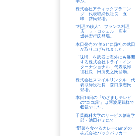
学ぶ。
株式会社アティックプラニン
グ 代表取締役社長 五
味 啓氏登場。
“料理の鉄人”、フランス料理
店 ラ・ロシェル 店主
坂井宏行氏登場。
本日発売の“美ST”に弊社の武田
が取り上げられました。
「味噌」を武器に海外にも展開
する株式会社トライ・イン
ターナショナル 代表取締
役社長 田所史之氏登場。
株式会社スマイルリンクル 代
表取締役社長 森口康志氏
登場。
本日16日の『めざましテレビ
の“ココ調”』は阿波尾鶏様で
収録でした。
千葉商科大学のサービス創造学
部・池田ゼミにて
“野菜を食べるカレーcamp”の
株式会社バックパッカー