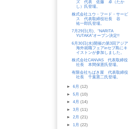
ズ 代表 佐藤 卓（たか
し）氏登場。
株式会社ユウ・フード・サービ
ス 代表取締役社長 谷
祐一郎氏登場。
7月29日(月)、“NARITA
YUTAKA”オープン決定!!
6月30日(水)開催の第3回アジア
海外就職フェアinセブ島にキ
イストンが参加しました。
株式会社CANVAS 代表取締役
社長 本間保憲氏登場。
有限会社ちばき屋 代表取締役
社長 千葉憲二氏登場。
►
6月
(12)
►
5月
(10)
►
4月
(14)
►
3月
(11)
►
2月
(21)
►
1月
(22)