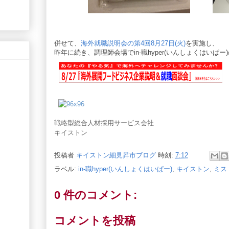
併せて、
海外就職説明会の第4回8月27日(火)
を実施し、
昨年に続き、調理師会場でin-職hyper(いんしょくはいぱ
戦略型総合人材採用サービス会社
キイストン
投稿者
キイストン細見昇市ブログ
時刻:
7:12
ラベル:
in-職hyper(いんしょくはいぱー)
,
キイストン
,
ミス
0 件のコメント:
コメントを投稿