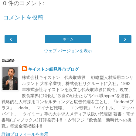
0 件のコメント:
コメントを投稿
‹
›
ホーム
ウェブ バージョンを表示
自己紹介
キイストン細見昇市ブログ
株式会社キイストン 代表取締役 戦略型人材採用コンサ
ルタント 大学卒業後、株式会社リクルートに入社。1992
年株式会社キイストンを設立し代表取締役に就任。現在、
飲食業界に特化し“飲食の戦士たち”や“in-職hyper”を運営。
戦略的な人材採用コンサルティングと広告代理を主とし、「indeedプ
ラス」「doda」「マイナビ転職」「エン転職」「バイトル」「マッハ
バイト」「タイミー」等の大手求人メディア取扱い代理店 著書：電子
書籍(ゴマブックス)好評発売中!! ・夕刊フジ『飲食業 新時代への挑
戦』毎週金曜掲載中!!
詳細プロフィールを表示