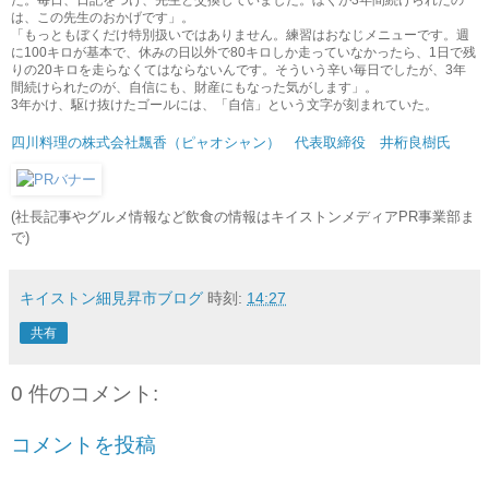
は、この先生のおかげです」。
「もっともぼくだけ特別扱いではありません。練習はおなじメニューです。週
に100キロが基本で、休みの日以外で80キロしか走っていなかったら、1日で残
りの20キロを走らなくてはならないんです。そういう辛い毎日でしたが、3年
間続けられたのが、自信にも、財産にもなった気がします」。
3年かけ、駆け抜けたゴールには、「自信」という文字が刻まれていた。
四川料理の株式会社飄香（ピャオシャン） 代表取締役 井桁良樹氏
(社長記事やグルメ情報など飲食の情報はキイストンメディアPR事業部ま
で)
キイストン細見昇市ブログ
時刻:
14:27
共有
0 件のコメント:
コメントを投稿