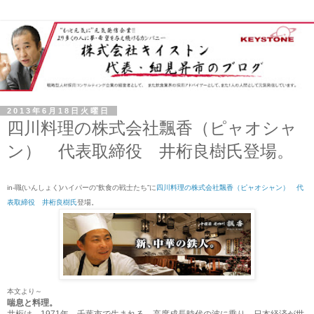
2013年6月18日火曜日
四川料理の株式会社飄香（ピャオシャ
ン） 代表取締役 井桁良樹氏登場。
in-職(いんしょく)ハイパー
の“
飲食の戦士たち
”に
四川料理の株式会社飄香（ピャオシャン） 代
表取締役 井桁良樹氏
登場。
本文より～
喘息と料理。
井桁は、1971年、千葉市で生まれる。高度成長時代の波に乗り、日本経済が世