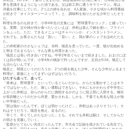
界を意識するようになった頃である。父は鉄工所に通うサラリーマン。母は、
洋裁を仕事にしていた。2つ上の姉を合わせ、4人家族。小さな頃から料理番組
が好きで「オイスターソースって？」と、調味料を知りたがる少年だったそう
だ。
料理を作るのも好きで、小学4年生の文集には「野球選手かコック」と綴ってい
る。実際、父や姉が何か食べたいといえば、井桁は喜んで鍋を使い、フライパ
ンをふった。ただ、できるメニューはチャーハンか、インスタントラーメン。
それでも、お客さんたちは「旨い」「旨い」と、我が家のシェフをほめたたえ
た。
この井桁家の小さなシェフは、当時、喘息を患っていた。一度、咳が出始める
と朝まで止まらない。そんな夜も何度かあった。
「喘息とは長い付き合いですね。中学2年生ぐらいまで続きました。おまけにぼ
くは目が弱いんです。小学4年の検診で判ったんですが、左目が0.04。矯正して
も治らないんです」。
喘息と、弱視というのだろうか、2つの病を抱えた少年。そんな少年がふるまう
料理が、家族にとってまずいはずはないだろう。
ひたすら走って、走って。
「将来は、野球選手」といっているぐらいだから、からだを動かすことはキラ
イではなかった。ただ、激しい運動はできない。それにもかかわらず中学生に
上がった井桁は、自らのからだに挑戦するかのように陸上部に入部する。種目
が長距離というのだから尚更、驚かされる。しかも、千葉でも有名な陸上が強
い中学校だった。
「部は強かったんです。ぼくは弱かったけど」。井桁はあっさりそういう。そ
れはそうだろう。喘息を抱え、走るのだ。
「辛くて、辛くてしかたなかった」とも。それでも井桁は駆け、そしてからだ
の弱さを克服していく。
「監督がとてもいい先生だったんです。市大会で記録を残されている先生でし
た。毎日、日記をつけ、先生と交換していました。ぼくが3年間続けられたの