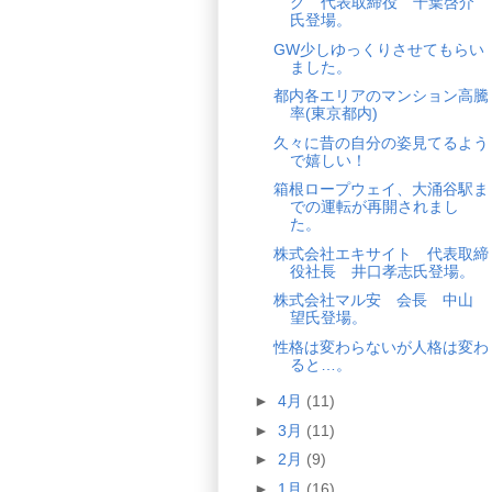
グ 代表取締役 千葉啓介
氏登場。
GW少しゆっくりさせてもらい
ました。
都内各エリアのマンション高騰
率(東京都内)
久々に昔の自分の姿見てるよう
で嬉しい！
箱根ロープウェイ、大涌谷駅ま
での運転が再開されまし
た。
株式会社エキサイト 代表取締
役社長 井口孝志氏登場。
株式会社マル安 会長 中山
望氏登場。
性格は変わらないが人格は変わ
ると…。
►
4月
(11)
►
3月
(11)
►
2月
(9)
►
1月
(16)