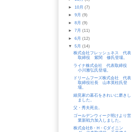
►
10月
(7)
►
9月
(9)
►
8月
(9)
►
7月
(11)
►
6月
(12)
▼
5月
(14)
株式会社フレッシュネス 代表
取締役 紫関 修氏登場。
ライナ株式会社 代表取締役
小川雅弘氏登場。
ドリームフーズ株式会社 代表
取締役社長 山本英柱氏登
場。
細見家の墓石をきれいに磨きし
ました。
父・秀夫死去。
ゴールデンウィーク明けより営
業新戦力加入しました。
株式会社B・H・Cダイニン