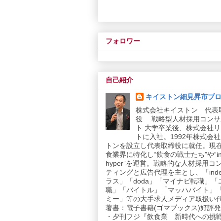
フォロワー
自己紹介
キイストン細見昇市ブ
株式会社キイストン 代表
役 戦略型人材採用コンサ
ト 大学卒業後、株式会社
トに入社。1992年株式会
トンを設立し代表取締役に就任。現
食業界に特化し“飲食の戦士たち”や“in
hyper”を運営。戦略的な人材採用コ
ティングと広告代理を主とし、「inde
ラス」「doda」「マイナビ転職」「
職」「バイトル」「マッハバイト」
ミー」等の大手求人メディア取扱い
著書：電子書籍(ゴマブックス)好評発売
・夕刊フジ『飲食業 新時代への挑