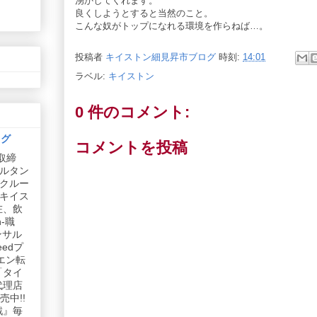
湧かしてくれます。
良くしようとすると当然のこと。
こんな奴がトップになれる環境を作らねば…。
投稿者
キイストン細見昇市ブログ
時刻:
14:01
ラベル:
キイストン
0 件のコメント:
ログ
コメントを投稿
取締
ルタン
リクルー
社キイス
在、飲
-職
ンサル
edプ
エン転
「タイ
代理店
中!!
戦』毎