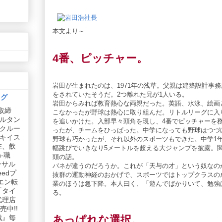
本文より～
4番、ピッチャー。
岩田が生まれたのは、1971年の浅草。父親は建築設計事
をされていたそうだ。2つ離れた兄が1人いる。
ログ
岩田からみれば教育熱心な両親だった。英語、水泳、絵画
取締
こなかったが野球は熱心に取り組んだ。リトルリーグに入
ルタン
を追いかけた。入部早々頭角を現し、4番でピッチャーを
リクルー
ったが、チームをひっぱった。中学になっても野球はつづ
社キイス
野球も巧かったが、それ以外のスポーツもできた。中学1
在、飲
幅跳びでいきなり5メートルを超える大ジャンプを披露。
-職
頭の話。
ンサル
バネが違うのだろうか。これが「天与の才」という奴なの
edプ
抜群の運動神経のおかげで、スポーツではトップクラスの
エン転
業のほうは急下降。本人曰く、「遊んでばかりいて、勉強
「タイ
る。
代理店
中!!
あっぱれな選択。
戦』毎