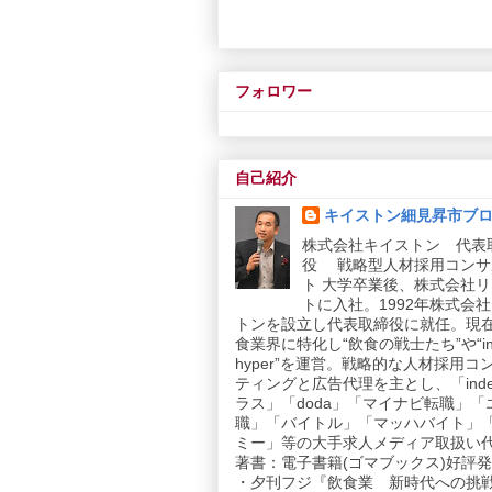
フォロワー
自己紹介
キイストン細見昇市ブ
株式会社キイストン 代表
役 戦略型人材採用コンサ
ト 大学卒業後、株式会社
トに入社。1992年株式会
トンを設立し代表取締役に就任。現
食業界に特化し“飲食の戦士たち”や“in
hyper”を運営。戦略的な人材採用コ
ティングと広告代理を主とし、「inde
ラス」「doda」「マイナビ転職」「
職」「バイトル」「マッハバイト」
ミー」等の大手求人メディア取扱い
著書：電子書籍(ゴマブックス)好評発売
・夕刊フジ『飲食業 新時代への挑