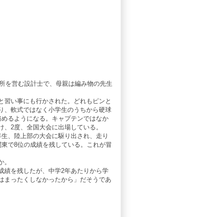
務所を営む設計士で、母親は編み物の先生
と習い事にも行かされた。どれもピンと
り、軟式ではなく小学生のうちから硬球
務めるようになる。キャプテンではなか
け、2度、全国大会に出場している。
年生、陸上部の大会に駆り出され、走り
関東で8位の成績を残している。これが冒
か。
成績を残したが、中学2年あたりから学
はまったくしなかったから」だそうであ