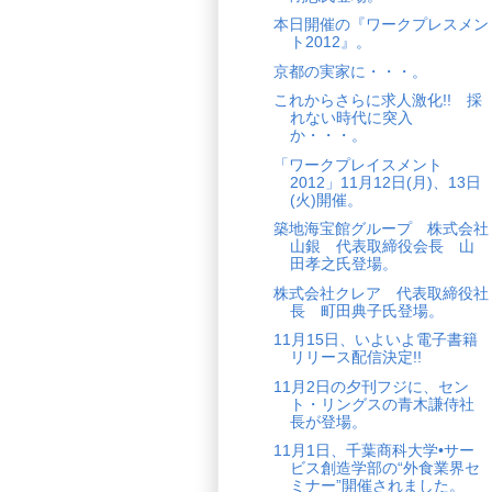
本日開催の『ワークプレスメン
ト2012』。
京都の実家に・・・。
これからさらに求人激化!! 採
れない時代に突入
か・・・。
「ワークプレイスメント
2012」11月12日(月)、13日
(火)開催。
築地海宝館グループ 株式会社
山銀 代表取締役会長 山
田孝之氏登場。
株式会社クレア 代表取締役社
長 町田典子氏登場。
11月15日、いよいよ電子書籍
リリース配信決定!!
11月2日の夕刊フジに、セン
ト・リングスの青木謙侍社
長が登場。
11月1日、千葉商科大学•サー
ビス創造学部の“外食業界セ
ミナー”開催されました。