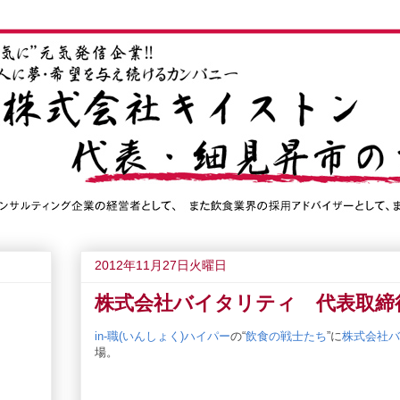
2012年11月27日火曜日
株式会社バイタリティ 代表取締
in-職(いんしょく)ハイパー
の“
飲食の戦士たち
”に
株式会社バ
場。