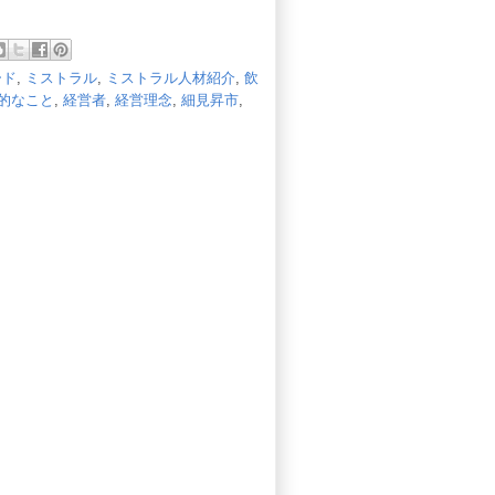
ード
,
ミストラル
,
ミストラル人材紹介
,
飲
的なこと
,
経営者
,
経営理念
,
細見昇市
,