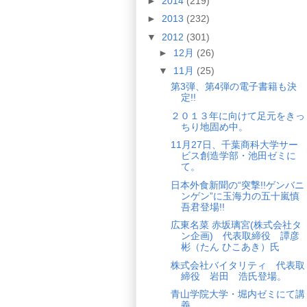
►
2014
(219)
►
2013
(232)
▼
2012
(301)
►
12月
(26)
▼
11月
(25)
第3弾、第4弾の電子書籍も決
定!!
２０１３年に向けて足元をきっ
ちり地固め中。
11月27日、千葉商科大学サー
ビス創造学部・池田ゼミに
て。
日本外食新聞の“突撃!!ゲンバニ
ンゲン”に玉海力の五十嵐慎
吾君登場!!
広東名菜 赤坂璃宮(株式会社タ
ン企画) 代表取締役 譚彦
彬（たん ひこあき）氏
株式会社バイタリティ 代表取
締役 岩田 浩氏登場。
青山学院大学・堀内ゼミにて講
義。