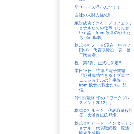
新サービス浮かんだ！！
自社の人財力強化!!
絶対成功できる！プロフェッシ
ョナルたちの仕事（じんせ
い）論 from 飲食の戦士た
ち [Kindle版]
株式会社ノート(現在 串カツ
田中) 代表取締役 貫 啓
二氏登場。
祝 第2弾、正式に決定!!
本日16日、待望の電子書籍
『絶対成功できる！プロフ
ェッショナルの仕事論
from 飲食の戦士たち』配
信。
2日目(最終日)の『ワークプレ
スメント2012』。
株式会社ルーツ 代表取締役社
長 大浜泰広氏登場。
株式会社ビート・インターナシ
ョナル 代表取締役 渡邊
剛志氏登場。