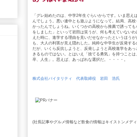
「グレ始めたのは、中学2年生ぐらいからです。いま思え
んでしょう。悪い連中とも遊ぶようになって。結局、高校
かったんでしょうね。いくつかの高校から推薦で誘っても
をしました」といって岩田は笑うが、何も考えていないわ
えた時に、進学する理由を見いだせなかったというほうが
も、大人の利害が見え隠れした。純粋な中学生が反発する
だが、いくら反抗しようと、反発しようと高校進学をあっ
きるものではない。とはいえ「捨てる勇気」を持つことは
卒、人生」。思えば、あっぱれな選択だ。・・・・。
株式会社バイタリティ 代表取締役 岩田 浩氏
(社長記事やグルメ情報など飲食の情報はキイストンメディ