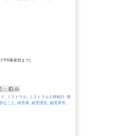
アPR事業部まで)
ード
,
ミストラル
,
ミストラル人材紹介
,
飲
的なこと
,
経営者
,
経営理念
,
細見昇市
,