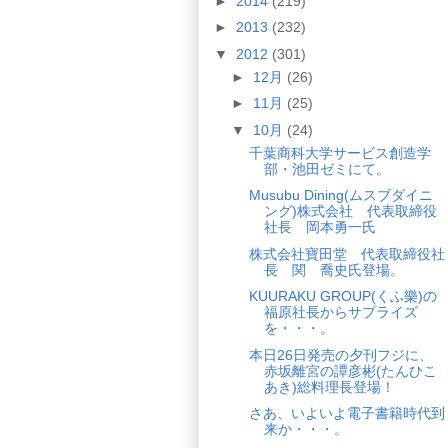
►
2014
(219)
►
2013
(232)
▼
2012
(301)
►
12月
(26)
►
11月
(25)
▼
10月
(24)
千葉商科大学サービス創造学
部・池田ゼミにて。
Musubu Dining(ムスブダイニ
ング)株式会社 代表取締役
社長 岡本勇一氏
株式会社寶田堂 代表取締役社
長 関 喬史氏登場。
KUURAKU GROUP(くふ樂)の
福原社長からサプライズ
を・・・。
本日26日発売の夕刊フジに、
赤坂離宮の譚彦彬(たんひこ
あき)総料理長登場！
さあ、いよいよ電子書籍時代到
来か・・・。