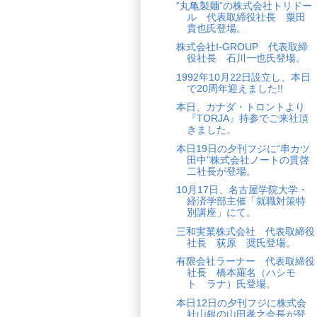
“丸亀製麺”の株式会社トリドー
ル 代表取締役社長 粟田
貴也氏登場。
株式会社I-GROUP 代表取締
役社長 石川一也氏登場。
1992年10月22日設立し、本日
で20周年迎えました!!
本日、カナダ・トロントより
『TORJA』持参でご来社頂
きました。
本日19日の夕刊フジに“串カツ
田中”株式会社ノートの貫啓
二社長が登場。
10月17日、名古屋学院大学・
経済学部主催「就職対策特
別講座」にて。
三和実業株式会社 代表取締役
社長 荻原 奨氏登場。
有限会社ラーナー 代表取締役
社長 橋本羅名（ハシモ
ト ラナ）氏登場。
本日12日の夕刊フジに株式会
社山銀の山田孝之会長が登