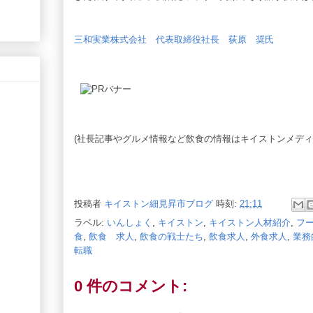
三和実業株式会社 代表取締役社長 荻原 奨氏
(社長記事やグルメ情報など飲食の情報はキイストンメディ
投稿者
キイストン細見昇市ブログ
時刻:
21:11
ラベル:
いんしょく
,
キイストン
,
キイストン人材紹介
,
フ
食
,
飲食 求人
,
飲食の戦士たち
,
飲食求人
,
外食求人
,
業務
転職
0 件のコメント: