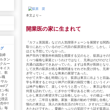
本文より～
開業医の家に生まれて
『カフェ英国屋』などの人気喫茶チェーンを展開する関西
取りにあたっているのが二代目の荻原奨社長だ。しかし、
ログ
ほども予想していなかった。
取締
神戸市内で整形外科病院を開業する父のもと、荻原はその
ルタン
くべつ厳格な家庭というわけではなく、兄弟はのびのびと
リクルー
共通の認識ができあがっていた。まずは長男が医師となり
社キイス
して次男の荻原が残る事務関連をそれぞれ受け持ち、兄弟
在、飲
ぎ守っていく。そんな将来の展望であった。
-職
やがて大学へ進む時期になり、荻原は東京に出ようと目論
ンサル
学を卒業するとやはり神戸の実家の病院で働くというイメ
edプ
は神戸を離れて、楽しくやろうと思ってた」。東京は母の
エン転
何度も訪れていた。にぎやかで華があると映ったのだ。
「タイ
しかし東京の希望大学には合格しなかった。その後は一年
代理店
ったが、二年目も惨敗。家族・親族の勧めで併願し合格し
中!!
憧れの東京は、浪人の灰色生活の1年だけ。さすがに二浪
戦』毎
きたわけですわ」。愛嬌たっぷりの笑顔でそう話す荻原は