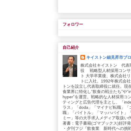
フォロワー
自己紹介
キイストン細見昇市ブ
株式会社キイストン 代表
役 戦略型人材採用コンサ
ト 大学卒業後、株式会社
トに入社。1992年株式会
トンを設立し代表取締役に就任。現
食業界に特化し“飲食の戦士たち”や“in
hyper”を運営。戦略的な人材採用コ
ティングと広告代理を主とし、「inde
ラス」「doda」「マイナビ転職」「
職」「バイトル」「マッハバイト」
ミー」等の大手求人メディア取扱い
著書：電子書籍(ゴマブックス)好評発売
・夕刊フジ『飲食業 新時代への挑