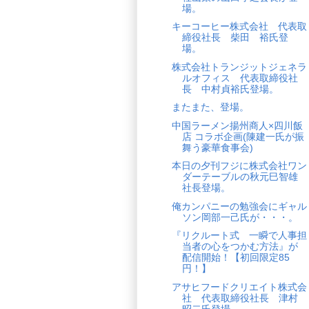
場。
キーコーヒー株式会社 代表取
締役社長 柴田 裕氏登
場。
株式会社トランジットジェネラ
ルオフィス 代表取締役社
長 中村貞裕氏登場。
またまた、登場。
中国ラーメン揚州商人×四川飯
店 コラボ企画(陳建一氏が振
舞う豪華食事会)
本日の夕刊フジに株式会社ワン
ダーテーブルの秋元巳智雄
社長登場。
俺カンパニーの勉強会にギャル
ソン岡部一己氏が・・・。
『リクルート式 一瞬で人事担
当者の心をつかむ方法』が
配信開始！【初回限定85
円！】
アサヒフードクリエイト株式会
社 代表取締役社長 津村
昭二氏登場。