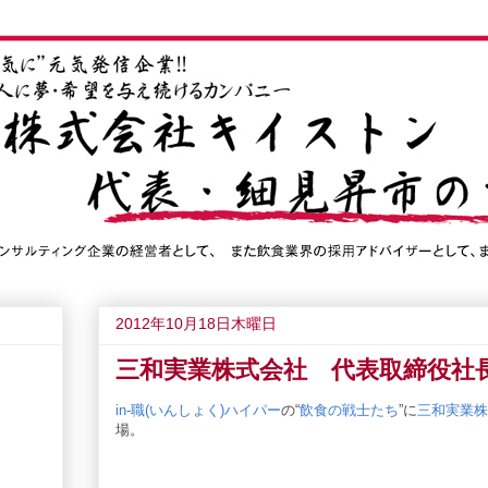
2012年10月18日木曜日
三和実業株式会社 代表取締役社
in-職(いんしょく)ハイパー
の“
飲食の戦士たち
”に
三和実業株
場。