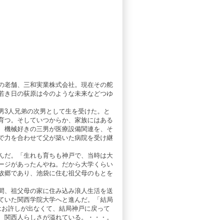
の老舗、三和実業株式会社。現在その舵
若き日の荻原は今のような未来などつゆ
男3人兄弟の次男として生を受けた。と
育つ。そしていつからか、家族にはある
、機械好きの三男が医療設備関連を、そ
で力を合わせて父が築いた病院を受け継
んだ。「生れも育ちも神戸で、当時は大
ージがあったんやね。だから大学くらい
故郷であり、池袋に住む祖父母のもとを
間、祖父母の家に住み込み浪人生活を送
ていた関西学院大学へと進んだ。「結局
はお許しが出なくて、結局神戸に戻って
、関西人らしさが溢れている。・・・。