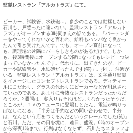
監獄レストラン「アルカトラズ」にて。
ビーカー、試験管、水鉄砲…。多少のことでは動揺しない
石川も、戸惑ったに違いない。監獄レストラン「アルカト
ラズ」がオープンする3時間まえの話である。「バーテンダ
ーをやってくれないかと言われ、給料もハンパなく良かっ
たんで引き受けたんです。でも、オープン直前になって
も、調理場の片隅にバーらしきものがあるだけで。しか
も、後3時間後にオープンする段階になってもレシピ一つ決
まっていなかったんです。代わりに、出てきたのが、ビー
カーや試験管や、水鉄砲だったんです(笑)」。少し、注釈が
いる。監獄レストラン「アルカトラズ」は、文字通り監獄
をイメージしたコンセプトレストランである。ディティー
ルにこだわり、グラスの代わりにビーカーなどが用意され
ていたのである。あまりに奇抜なレストランだったからだ
ろうか。2週間は、客入りもそれほどよくなかったそうだ。
ところが、ＴＶのニュースに登場しとたん、電話が鳴りっ
ぱなしになる。「半分は予約などの問い合わせで、半分
は、なんという店をつくるんだというクレームでした(笑)」
と石川。ただ、その日を境に、連日、盛況。6時のオープン
から深夜1時まで。行列はなくならず、石川たちスタッフは