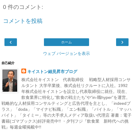
0 件のコメント:
コメントを投稿
‹
›
ホーム
ウェブ バージョンを表示
自己紹介
キイストン細見昇市ブログ
株式会社キイストン 代表取締役 戦略型人材採用コンサ
ルタント 大学卒業後、株式会社リクルートに入社。1992
年株式会社キイストンを設立し代表取締役に就任。現在、
飲食業界に特化し“飲食の戦士たち”や“in-職hyper”を運営。
戦略的な人材採用コンサルティングと広告代理を主とし、「indeedプ
ラス」「doda」「マイナビ転職」「エン転職」「バイトル」「マッハ
バイト」「タイミー」等の大手求人メディア取扱い代理店 著書：電子
書籍(ゴマブックス)好評発売中!! ・夕刊フジ『飲食業 新時代への挑
戦』毎週金曜掲載中!!