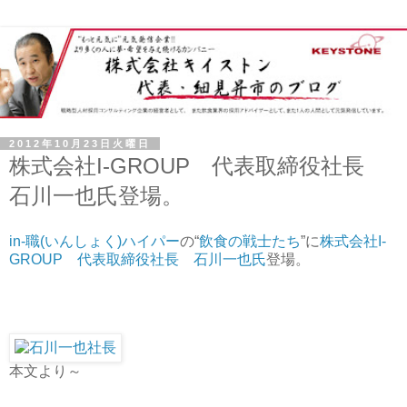
2012年10月23日火曜日
株式会社I-GROUP 代表取締役社長
石川一也氏登場。
in-職(いんしょく)ハイパー
の“
飲食の戦士たち
”に
株式会社I-
GROUP 代表取締役社長 石川一也氏
登場。
本文より～