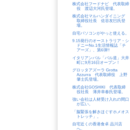
株式会社フードナビ 代表取締
役 渡辺大河氏登場。
株式会社マルハンダイニング
取締役社長 佐谷友巳氏登
場。
自宅パソコンがやっと使える。
9.15発行のオーストラリア・シ
ドニーNo.1生活情報誌「チ
アーズ」、第6弾!!
イタリアンバル「バル道」大井
町に9月16日オープン！
グロッタアズーラ Grotta
Azzurra 代表取締役 上野
肇士氏登場。
株式会社GOSHIKI 代表取締
役社長 薄井幸春氏登場。
強い会社は人材受け入れの間口
が広い。
「脳緊張を解きほぐすホメオス
トレッチ」。
自宅近くの香港食卓 品川店
へ。