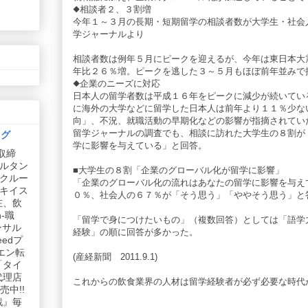
◆相談者２、３割増
今年１～３月の長期・短期留学の相談者数が大学生・社会
学ジャーナルより
相談者数は例年５月にピークを迎えるが、今年は東日本大
年比２６％増。ピークを逃した３～５月もほぼ前年並みで
◆企業のニーズに対応
日本人の留学者数は平成１６年をピークに減少が続いてい
に海外の大学などに留学した日本人は前年より１１％少な
向」、不況、就職活動の早期化などの影響が指摘されてい
留学ジャーナルの調査でも、相談に訪れた大学生の８割が
ログ
学に影響を与えている」と回答。
取締
ルタン
■大学生の８割「企業のグローバル化が留学に影響」
リクルー
「企業のグローバル化の流れはあなたの留学に影響を与え
社キイス
０％、社会人の６７％が「そう思う」「ややそう思う」と
在、飲
-職
「留学で身につけたいもの」（複数回答）としては「語学
ンサル
経験」の順に回答が多かった。
edプ
エン転
(産経新聞 2011.9.1)
「タイ
代理店
これからの飲食業界の人材は留学経験者が必ず必要な時代
中!!
戦』毎