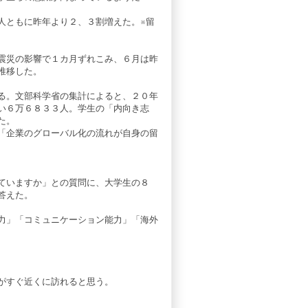
人ともに昨年より２、３割増えた。※留
震災の影響で１カ月ずれこみ、６月は昨
推移した。
る。文部科学省の集計によると、２０年
い６万６８３３人。学生の「内向き志
た。
「企業のグローバル化の流れが自身の留
ていますか」との質問に、大学生の８
答えた。
力」「コミュニケーション能力」「海外
がすぐ近くに訪れると思う。