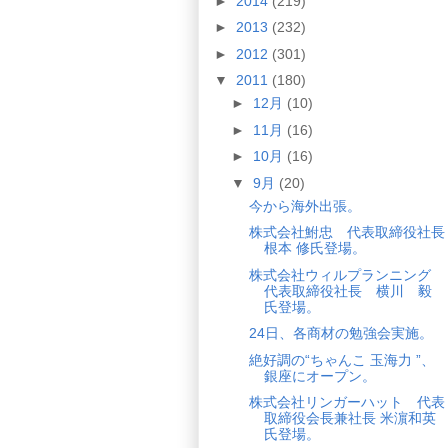
►
2014
(219)
►
2013
(232)
►
2012
(301)
▼
2011
(180)
►
12月
(10)
►
11月
(16)
►
10月
(16)
▼
9月
(20)
今から海外出張。
株式会社鮒忠 代表取締役社長
根本 修氏登場。
株式会社ウィルプランニング
代表取締役社長 横川 毅
氏登場。
24日、各商材の勉強会実施。
絶好調の“ちゃんこ 玉海力 ”、
銀座にオープン。
株式会社リンガーハット 代表
取締役会長兼社長 米濵和英
氏登場。