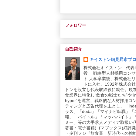
フォロワー
自己紹介
キイストン細見昇市ブ
株式会社キイストン 代表
役 戦略型人材採用コンサ
ト 大学卒業後、株式会社
トに入社。1992年株式会
トンを設立し代表取締役に就任。現
食業界に特化し“飲食の戦士たち”や“in
hyper”を運営。戦略的な人材採用コ
ティングと広告代理を主とし、「inde
ラス」「doda」「マイナビ転職」「
職」「バイトル」「マッハバイト」
ミー」等の大手求人メディア取扱い
著書：電子書籍(ゴマブックス)好評発売
・夕刊フジ『飲食業 新時代への挑