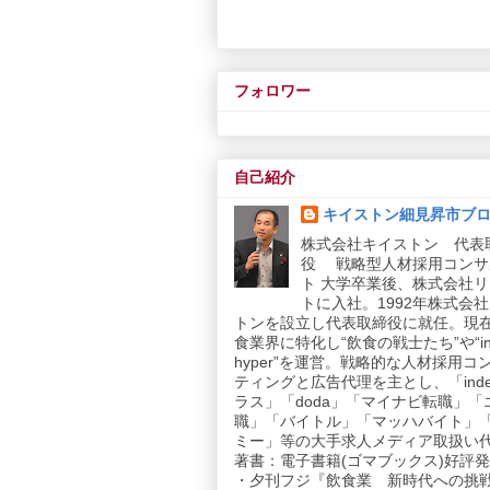
フォロワー
自己紹介
キイストン細見昇市ブ
株式会社キイストン 代表
役 戦略型人材採用コンサ
ト 大学卒業後、株式会社
トに入社。1992年株式会
トンを設立し代表取締役に就任。現
食業界に特化し“飲食の戦士たち”や“in
hyper”を運営。戦略的な人材採用コ
ティングと広告代理を主とし、「inde
ラス」「doda」「マイナビ転職」「
職」「バイトル」「マッハバイト」
ミー」等の大手求人メディア取扱い
著書：電子書籍(ゴマブックス)好評発売
・夕刊フジ『飲食業 新時代への挑