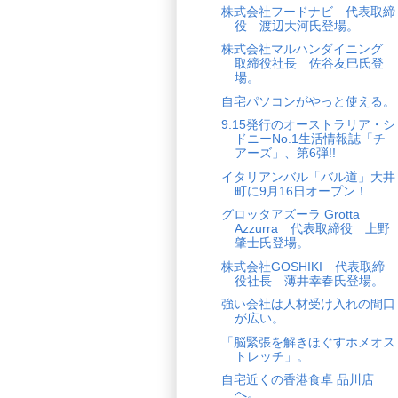
株式会社フードナビ 代表取締
役 渡辺大河氏登場。
株式会社マルハンダイニング
取締役社長 佐谷友巳氏登
場。
自宅パソコンがやっと使える。
9.15発行のオーストラリア・シ
ドニーNo.1生活情報誌「チ
アーズ」、第6弾!!
イタリアンバル「バル道」大井
町に9月16日オープン！
グロッタアズーラ Grotta
Azzurra 代表取締役 上野
肇士氏登場。
株式会社GOSHIKI 代表取締
役社長 薄井幸春氏登場。
強い会社は人材受け入れの間口
が広い。
「脳緊張を解きほぐすホメオス
トレッチ」。
自宅近くの香港食卓 品川店
へ。