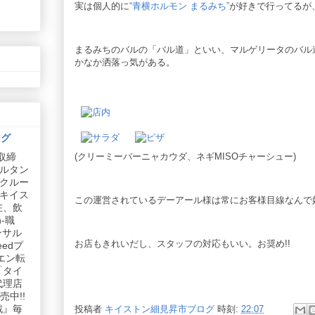
実は個人的に
“青横ホルモン まるみち”
が好きで行ってるが
まるみちのバルの「バル道」といい、マルゲリータのバル道
かなか洒落っ気がある。
ログ
(クリーミーバーニャカウダ、ネギMISOチャーシュー)
取締
ルタン
リクルー
社キイス
この運営されているデーアール様は常にお客様目線なんで
在、飲
-職
ンサル
お店もきれいだし、スタッフの対応もいい。お奨め!!
edプ
エン転
「タイ
代理店
中!!
戦』毎
投稿者
キイストン細見昇市ブログ
時刻:
22:07