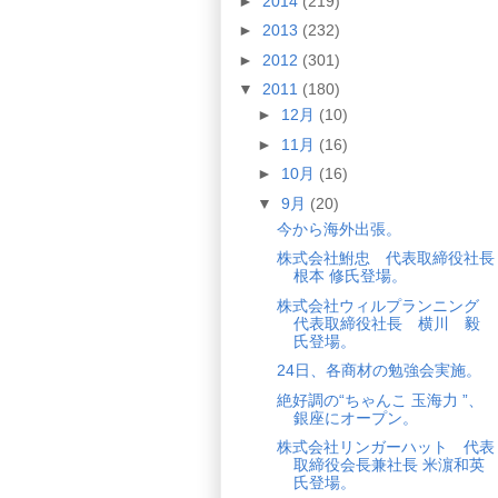
►
2014
(219)
►
2013
(232)
►
2012
(301)
▼
2011
(180)
►
12月
(10)
►
11月
(16)
►
10月
(16)
▼
9月
(20)
今から海外出張。
株式会社鮒忠 代表取締役社長
根本 修氏登場。
株式会社ウィルプランニング
代表取締役社長 横川 毅
氏登場。
24日、各商材の勉強会実施。
絶好調の“ちゃんこ 玉海力 ”、
銀座にオープン。
株式会社リンガーハット 代表
取締役会長兼社長 米濵和英
氏登場。