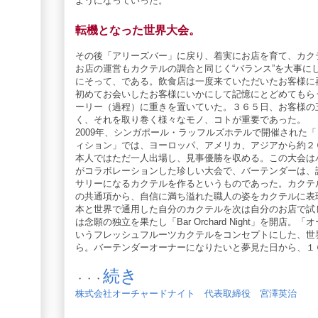
ようになっていった。
転機となった世界大会。
その後「アリーズバー」に戻り、着実にお店を育て、カク
お店の運営もカクテルの調合と同じく“バランス”を大事に
にそって、である。飲食店は一度来ていただいたお客様に
初めてお会いしたお客様にいかにして記憶にとどめてもら
ーリー（過程）に重きを置いていた。３６５日、お客様の
く、それを取り巻く様々なモノ、コトが重要であった。
2009年、シンガポール・ラッフルズホテルで開催された
ィション」では、ヨーロッパ、アメリカ、アジアから約２
本人ではただ一人出場し、見事優勝を収める。この大会は
がコラボレーションした珍しい大会で、バーテンダーは、
サリーになるカクテルを作るというものであった。カクテ
の共通項から、自信に満ち溢れた職人の姿をカクテルに表
本と世界で通用した自分のカクテルを次は自分のお店で試し
は念願の独立を果たし「Bar Orchard Night」を開
いうフレッシュフルーツカクテルをコンセプトにした、世
ら。バーテンダーオーナーになりたいと夢見た日から、１
続き
・・・
株式会社オーチャードナイト 代表取締役 宮澤英治