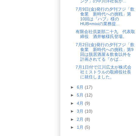
ング」の中川洋社長が...
7月9日(金)発行の夕刊フジ「飲
食業 新時代への挑戦」第
10回は『ハブ』様の
HUB×mixiの業務提...
有限会社倶楽部二十九 代表取
締役 酒井敏様氏登場。
7月2日(金)発行の夕刊フジ「飲
食業 新時代への挑戦」第9
回は脱居酒屋＆飲食以外を
計画されてる『かば...
7月1日付で江川広太が株式会
社ミストラルの取締役社長
に就任しました。
►
6月
(17)
►
5月
(12)
►
4月
(9)
►
3月
(10)
►
2月
(8)
►
1月
(5)