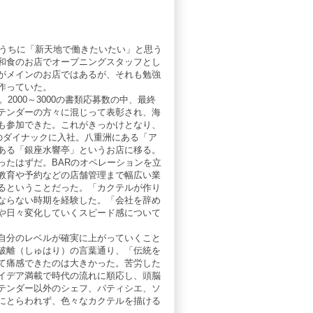
くうちに「新天地で働きたいたい」と思う
和食のお店でオープニングスタッフとし
がメインのお店ではあるが、それも勉強
作っていた。
2000～3000の書類応募数の中、最終
テンダーの方々に混じって表彰され、海
も参加できた。これがきっかけとなり、
のダイナックに入社。八重洲にある「ア
ある「銀座水響亭」というお店に移る。
ったはずだ。BARのオペレーションを立
教育や予約などの店舗管理まで幅広い業
るということだった。「カクテルが作り
ならない時期を経験した。「会社を辞め
や日々変化していくスピード感について
自分のレベルが確実に上がっていくこと
破離（しゅはり）の言葉通り、「伝統を
て痛感できたのは大きかった。苦労した
イデア満載で時代の流れに順応し、頭脳
テンダー以外のシェフ、パティシエ、ソ
にとらわれず、色々なカクテルを描ける