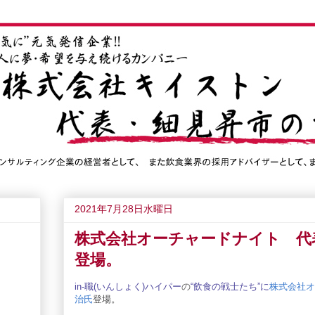
2021年7月28日水曜日
株式会社オーチャードナイト 代
登場。
in-職(いん
しょく
)ハイパー
の
“飲食の戦士たち”
に
株式会社オ
治氏
登場。