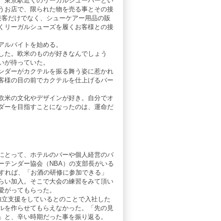
、東京駅近くのリーガルシューバーとい
うお店で、限られた物を売る事とその接
接客だけでなく、シューケアー用品の販
くリーガルシューズを履くお客様との接
アルバイトを始める。
した。欧米のものが好きなんでしょう
いが待っていた。
ンダーがカクテルを振る舞う姿に惹かれ
客様の目の前でカクテルを仕上げるバー
欧米の文化やデザインが好き。自分でオ
ダーを目指すことになったのは、運命だ
にとって、ホテルのバーや個人経営のバ
ーテンダー協会（NBA）の支部長がいる
入すれば、「お酒の研修に参加できる」
らい加入。そこで大会の練習をみて頂い
愛がってもらった。
独立支援をしているとのことで入社した
ルを作らせてもらえなかった。「先の見
」と、辛い時期だった事を振り返る。