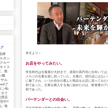
ログ
本文より～
取締
ルタン
リクルー
お店をやってみたい。
社キイス
在、飲
学生時代は古着屋が大好きで、原宿や高円寺に出向いては
-職
メカジの古着を探し回っていた。古着の、現行品にはない
ンサル
に魅了され、いつか自分の選んだ商品をお店に並べてみた
edプ
初であった。古着を購入する為に始めたのは、飲食業のア
エン転
初であった。
「タイ
代理店
バーテンダーとの出会い。
中!!
戦』毎