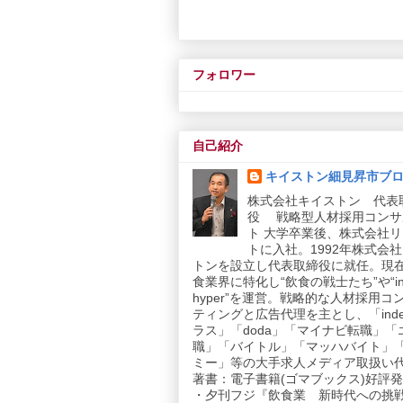
フォロワー
自己紹介
キイストン細見昇市ブ
株式会社キイストン 代表
役 戦略型人材採用コンサ
ト 大学卒業後、株式会社
トに入社。1992年株式会
トンを設立し代表取締役に就任。現
食業界に特化し“飲食の戦士たち”や“in
hyper”を運営。戦略的な人材採用コ
ティングと広告代理を主とし、「inde
ラス」「doda」「マイナビ転職」「
職」「バイトル」「マッハバイト」
ミー」等の大手求人メディア取扱い
著書：電子書籍(ゴマブックス)好評発売
・夕刊フジ『飲食業 新時代への挑