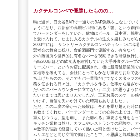
カクテルコンペで優勝したものの…
時は過ぎ、日比谷BARで一通りのBAR業務をこなしてい
ようになり、西新宿の高層ビル街にある「響」という創作
てバーテンダーをしていた。飲物はビール、日本酒、焼酎
と受け入れて、たまに入るカクテルの注文を楽しみながら
2003年には、サントリーカクテルコンペティションに出場。
選考会の舞台に残り、食前酒部門で優勝する。有名なバー
外の蒸留所や世界的に有名なバーを視察できる研修旅行に
当時200店ほどの飲食店を経営していた大手外食グループ
リーズバー」というお店に配属され、後に新店舗新業態で
立地等を考えても、会社にとってもかなり重要なお店であ
ち上げたものの、そこでもバー業務だけでなくスタッフの
務を任される日々は、「カクテルを作る」仕事から遠ざか
たいのにバーカウンターに立てない」二度目の思うように
たいとまでは思いませんでしたが、正直お店のスケール感
いけず、自信を失いかけていた時期もありました」。
ただ、この二度の辛かった経験は、それを乗り越えた時に
も教えてくれた。バーテンダーとしての心持の上では、守
重んじつつも、型を崩し、また離れる」重要さを身をもっ
キッチン業務は然り、カフェやレストランでの経験や、ア
や数字的理論で経営していく熱い上司と働けたこと、バー
ムリエなどと同じ空間で働けたことで、不思議と既成概念