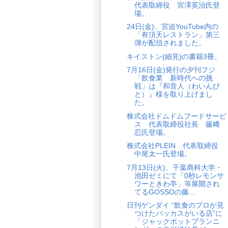
代表取締役 宮澤英治氏登
場。
24日(金)、宮迫YouTube内の
「有頂天レストラン」第三
弾が配信されました。
キイストン(細見)の書籍3冊。
7月16日(金)発行の夕刊フジ
「飲食業 新時代への挑
戦」は『和音人（わいんび
と）』様を取り上げまし
た。
株式会社ドムドムフードサービ
ス 代表取締役社長 藤﨑
忍氏登場。
株式会社PLEIN 代表取締役
中尾太一氏登場。
7月13日(火)、千葉商科大学・
池田ゼミにて「0秒レモンサ
ワーときわ亭」等展開され
てるGOSSOの藤...
日刊ゲンダイ “飲食のプロが見
つけたバッカスがいる店”に
「ジャックポットプランニ