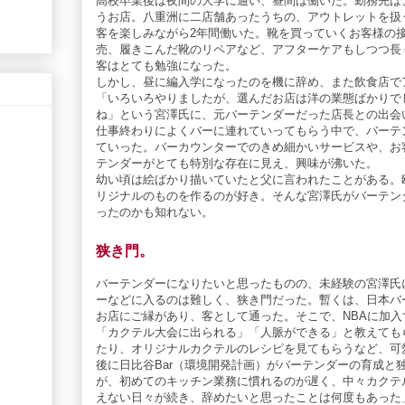
高校卒業後は夜間の大学に通い、昼間は働いた。勤務先は
うお店。八重洲に二店舗あったうちの、アウトレットを扱
客を楽しみながら2年間働いた。靴を買っていくお客様の
売、履きこんだ靴のリペアなど、アフターケアもしつつ長
客はとても勉強になった。
しかし、昼に編入学になったのを機に辞め、また飲食店で
「いろいろやりましたが、選んだお店は洋の業態ばかりで
ね」という宮澤氏に、元バーテンダーだった店長との出会
仕事終わりによくバーに連れていってもらう中で、バーテ
ていった。バーカウンターでのきめ細かいサービスや、お
テンダーがとても特別な存在に見え、興味が沸いた。
幼い頃は絵ばかり描いていたと父に言われたことがある。
リジナルのものを作るのが好き。そんな宮澤氏がバーテン
ったのかも知れない。
狭き門。
バーテンダーになりたいと思ったものの、未経験の宮澤氏
ーなどに入るのは難しく、狭き門だった。暫くは、日本バ
お店にご縁があり、客として通った。そこで、NBAに加
「カクテル大会に出られる」「人脈ができる」と教えても
たり、オリジナルカクテルのレシピを見てもらうなど、可
後に日比谷Bar（環境開発計画）がバーテンダーの育成と
が、初めてのキッチン業務に慣れるのが遅く、中々カクテ
えない日々が続き、辞めたいと思ったことは何度もあった