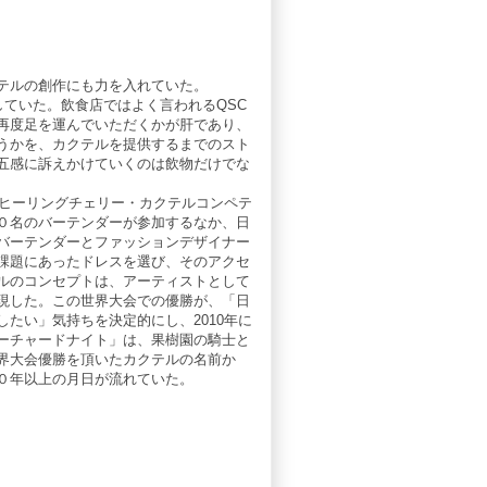
テルの創作にも力を入れていた。
していた。飲食店ではよく言われるQSC
再度足を運んでいただくかが肝であり、
うかを、カクテルを提供するまでのスト
五感に訴えかけていくのは飲物だけでな
「ヒーリングチェリー・カクテルコンペテ
０名のバーテンダーが参加するなか、日
バーテンダーとファッションデザイナー
課題にあったドレスを選び、そのアクセ
ルのコンセプトは、アーティストとして
現した。この世界大会での優勝が、「日
たい」気持ちを決定的にし、2010年に
店。「オーチャードナイト」は、果樹園の騎士と
界大会優勝を頂いたカクテルの名前か
０年以上の月日が流れていた。