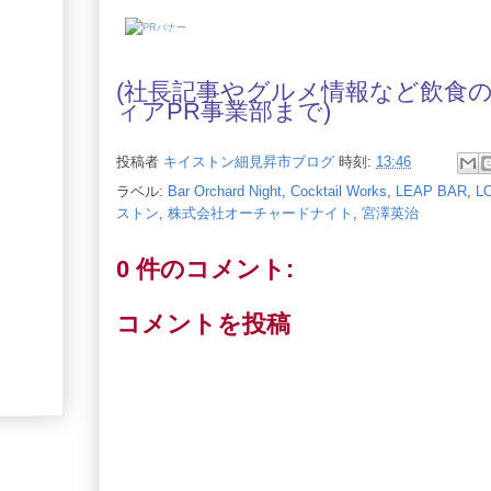
(社長記事やグルメ情報など飲食
ィアPR事業部
まで)
投稿者
キイストン細見昇市ブログ
時刻:
13:46
ラベル:
Bar Orchard Night
,
Cocktail Works
,
LEAP BAR
,
L
ストン
,
株式会社オーチャードナイト
,
宮澤英治
0 件のコメント:
コメントを投稿