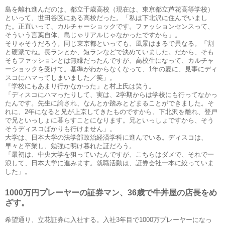
島を離れ進んだのは、都立千歳高校（現在は、東京都立芦花高等学校）
といって、世田谷区にある高校だった。「私は下北沢に住んでいまし
た。正直いって、カルチャーショックです。ファッションセンスって、
そういう言葉自体、島じゃリアルじゃなかったですから」。
そりゃそうだろう。同じ東京都といっても、風景はまるで異なる。「割
と硬派でね。長ランとか、短ランなどで決めていました。だから、そも
そもファッションとは無縁だったんですが、高校生になって、カルチャ
ーショックを受けて。基準がわからなくなって、1年の夏に、見事にディ
スコにハマってしまいました／笑」。
「学校にもあまり行かなかった」と村上氏は笑う。
「ディスコにハマったりして、実は、2学期からは学校にも行ってなかっ
たんです。先生に諭され、なんとか踏みとどまることができました。そ
れに、2年になると兄が上京してきたものですから、下北沢を離れ、登戸
で兄といっしょに暮らすことになります。兄といっしょですから、そう
そうディスコばかりも行けません」。
大学は、日本大学の法学部政治経済学科に進んでいる。ディスコは、
早々と卒業し、勉強に明け暮れた証だろう。
「最初は、中央大学を狙っていたんですが、こちらはダメで、それで一
浪して、日本大学に進みます。就職活動は、証券会社一本に絞っていま
した」。
1000万円プレーヤーの証券マン、36歳で牛丼屋の店長をめ
ざす。
希望通り、立花証券に入社する。入社3年目で1000万プレーヤーになっ