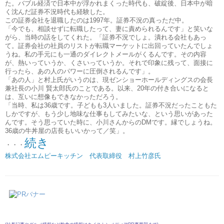
た。バブル経済で日本中が浮かれまくった時代も、破綻後、日本中が暗
く沈んだ証券不況時代も経験した。
この証券会社を退職したのは1997年。証券不況の真っただ中。
「今でも、相談せずに転職したって、妻に責められるんです」と笑いな
がら、当時の話をしてくれた。「証券不況でしょ。潰れる会社もあっ
て。証券会社の社員のリストが転職マーケットに出回っていたんでしょ
うね。私の手元にも一通のダイレクトメールがくるんです。その内容
が、熱いっていうか、くさいっていうか。それで印象に残って、面接に
行ったら、あの人のパワーに圧倒されるんです」。
「あの人」と村上氏がいうのは、現ゼンショーホールディングスの会長
兼社長の小川 賢太郎氏のことである。以来、20年の付き合いになると
は、互いに想像もできなかっただろう。
「当時、私は36歳です。子どもも3人いました。証券不況だったこともた
しかですが、もう少し地味な仕事もしてみたいな、という思いがあった
んです。そう思っていた時に、小川さんからのDMです。縁でしょうね。
36歳の牛丼屋の店長もいいかって／笑」。
続き
・・・
株式会社エムピーキッチン 代表取締役 村上竹彦氏