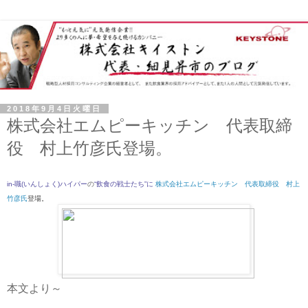
2018年9月4日火曜日
株式会社エムピーキッチン 代表取締
役 村上竹彦氏登場。
in-職(いんしょく)ハイパー
の
“飲食の戦士たち”
に
株式会社エムピーキッチン 代表取締役 村上
竹彦氏
登場
。
本文より～