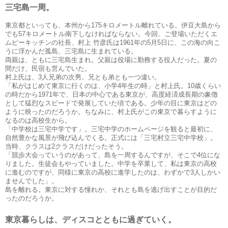
三宅島一周。
東京都といっても、本州から175キロメートル離れている。伊豆大島から
でも57キロメートル南下しなければならない。今回、ご登場いただくエ
ムピーキッチンの社長、村上 竹彦氏は1961年の5月5日に、この海の向こ
うに浮かんだ孤島、三宅島に生まれている。
両親は、ともに三宅島生まれ。父親は役場に勤務する役人だった。夏の
間だけ、民宿も営んでいた。
村上氏は、3人兄弟の次男。兄とも弟とも一つ違い。
「私がはじめて東京に行くのは、小学4年生の時」と村上氏。10歳くらい
の時だから1971年で、日本の中心である東京が、高度経済成長期の象徴
として猛烈なスピードで発展していた頃である。少年の目に東京はどの
ように映ったのだろうか。ちなみに、村上氏がこの東京で暮らすように
なるのは高校生から。
「中学校は三宅中学です」。三宅中学のホームページを観ると最初に、
自然豊かな風景が飛び込んでくる。正式には「三宅村立三宅中学校」。
当時、クラスは2クラスだけだったそう。
「競歩大会っていうのがあって、島を一周するんですが、そこで4位にな
りました。生徒会もやっていました。中学を卒業して、私は東京の高校
に進むのですが、同様に東京の高校に進学したのは、わずかで3人しかい
ませんでした」。
島を離れる。東京に対する憧れか、それとも島を逃げ出すことが目的だ
ったのだろうか。
東京暮らしは、ディスコとともに過ぎていく。