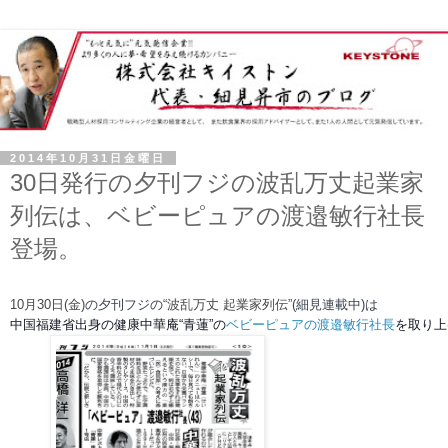
2014年10月31日金曜日
30日発行の夕刊フジの波乱万丈起業家
列伝は、ベビーピュアの渡邉敏行社長
登場。
10月30日(金)
の夕刊フジの
“波乱万丈 起業家列伝”(
細見連載中)は
中国福建省出身の健康中華庵“青蓮”の
ベビーピュアの渡邉敏行社長
を取り上