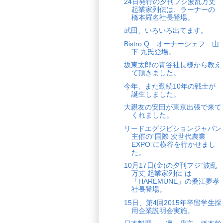
24日発行の夕刊フジ波乱万丈
起業家列伝は、ラーナーの
橋本羅名社長登場。
武田、いろいろ出てます。
Bistro Q オーナーシェフ 山
下 九氏登場。
坂東太郎の青谷社長様から教え
て頂きました。
今年、また勤続10年の戦士が
誕生しました。
大親友の安田が東京出張で来て
くれました。
リードエグジビションジャパン
主催の“国際 次世代農業
EXPO”に横谷を行かせまし
た。
10月17日(金)の夕刊フジ“波乱
万丈 起業家列伝”は
「HAREMUNE」の桑江夢孝
社長登場。
15日、第4回2015年卒留学生採
用企業説明会実施。