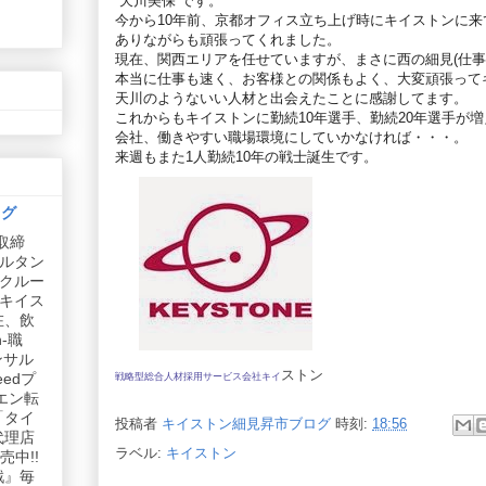
“天川美保
”
です。
今から10年前、京都オフィス立ち上げ時にキイストンに
ありながらも頑張ってくれました。
現在、関西エリアを任せていますが、まさに西の細見(仕事
本当に仕事も速く、お客様との関係もよく、大変頑張って
天川のようないい人材と出会えたことに感謝してます。
これからもキイストンに勤続10年選手、勤続20年選手が
会社、働きやすい職場環境にしていかなければ・・・。
来週もまた1人
勤続10年の戦士誕生です。
ログ
取締
ルタン
リクルー
社キイス
在、飲
-職
ンサル
ストン
edプ
戦略型総合人材採用サービス会社キイ
エン転
「タイ
投稿者
キイストン細見昇市ブログ
時刻:
18:56
代理店
ラベル:
キイストン
中!!
戦』毎