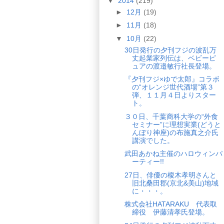
▼
2014
(219)
►
12月
(19)
►
11月
(18)
▼
10月
(22)
30日発行の夕刊フジの波乱万
丈起業家列伝は、ベビーピ
ュアの渡邉敏行社長登場。
『夕刊フジ×ゆで太郎』コラボ
の“オレンジ世代酒場”第３
弾、１１月４日よりスター
ト。
３０日、千葉商科大学の“外食
セミナー”に理想実業(どうと
んぼり神座)の布施真之介氏
講演でした。
武田あかね主催のハロウィンパ
ーティー!!
27日、俳優の榎木孝明さんと
旧北桑田郡(京北&美山)地域
に・・・。
株式会社HATARAKU 代表取
締役 伊藤清孝氏登場。