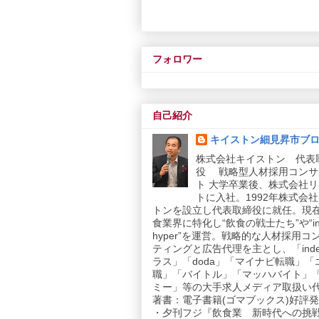
フォロワー
自己紹介
キイストン細見昇市ブ
株式会社キイストン 代表
役 戦略型人材採用コンサ
ト 大学卒業後、株式会社
トに入社。1992年株式会
トンを設立し代表取締役に就任。現
食業界に特化し“飲食の戦士たち”や“in
hyper”を運営。戦略的な人材採用コ
ティングと広告代理を主とし、「inde
ラス」「doda」「マイナビ転職」「
職」「バイトル」「マッハバイト」
ミー」等の大手求人メディア取扱い
著書：電子書籍(ゴマブックス)好評発売
・夕刊フジ『飲食業 新時代への挑