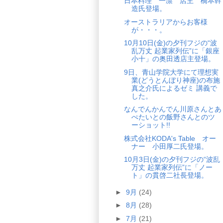
日本料理 一凛 店主 橋本幹
造氏登場。
オーストラリアからお客様
が・・・。
10月10日(金)の夕刊フジの“波
乱万丈 起業家列伝”に「銀座
小十」の奥田透店主登場。
9日、青山学院大学にて理想実
業(どうとんぼり神座)の布施
真之介氏によるゼミ 講義で
した。
なんでんかんでん川原さんとあ
ぺたいとの飯野さんとのツ
ーショット!!
株式会社KODA's Table オー
ナー 小田厚二氏登場。
10月3日(金)の夕刊フジの“波乱
万丈 起業家列伝”に「ノー
ト」の貫啓二社長登場。
►
9月
(24)
►
8月
(28)
►
7月
(21)