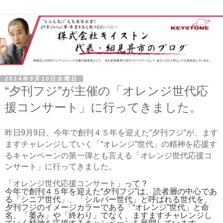
2014年9月10日水曜日
“夕刊フジ”が主催の「オレンジ世代応
援コンサート」に行ってきました。
昨日9月9日、今年で創刊４５年を迎えた“夕刊フジ”が、ます
ますチャレンジしていく
「“オレンジ”世代」の
精神を応援す
るキャンペーンの
第一弾とも言える「オレンジ世代応援コ
ンサート」に行ってきました。
「オレンジ世代応援コンサート
」って？
今年で創刊４５年を迎えた“夕刊フジ”は、読者層の中心であ
る「シニア世代」、「シルバー世代」と呼ばれる世代を、
夕刊フジのイメージカラーである「“オレンジ”世代」と命
名、「萎み」や「終わり」でなく、ますますチャレンジし