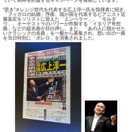
ていく精神を応援するキャンペーンを展開しています。
“若き”オレンジ世代を代表する広上淳一氏を指揮者に招き、
「フィガロの結婚」序曲、我が国を代表するピアニスト近
藤嘉宏をソリストに迎えた「エンペラー」、「モルダ
ウ」、オーケストラのパワーが炸裂する「イタリア奇想
曲」などの超名曲が目白押し。
また、「あの人に聴かせた
いクラシックの名曲」を一般から募集され、想い出の一曲
を当日特別に「ボレロ」を演奏されました。