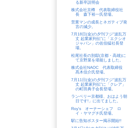
る新卒説明会
株式会社京樽 代表取締役社
長 森下裕一氏登場。
営業マンの成長とネガティブ発
言の減少。
7月18日(金)の夕刊フジ“波乱万
丈 起業家列伝”に「エクシオ
ジャパン」の佐伯猛社長登
場。
松尾社長の別邸(京都・高雄)に
て京野菜を堪能しました。
株式会社NAOC 代表取締役
髙木信介氏登場。
7月11日(金)の夕刊フジ“波乱万
丈 起業家列伝”に「クレア」
の町田典子会長登場。
ランベリー京都様、おはよう朝
日です!」に出てました。
Roy's オーナーシェフ ロ
イ・ヤマグチ氏登場。
駅に告知ポスター掲示開始!!