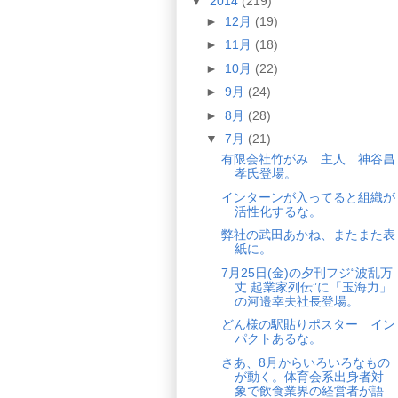
▼
2014
(219)
►
12月
(19)
►
11月
(18)
►
10月
(22)
►
9月
(24)
►
8月
(28)
▼
7月
(21)
有限会社竹がみ 主人 神谷昌
孝氏登場。
インターンが入ってると組織が
活性化するな。
弊社の武田あかね、またまた表
紙に。
7月25日(金)の夕刊フジ“波乱万
丈 起業家列伝”に「玉海力」
の河邉幸夫社長登場。
どん様の駅貼りポスター イン
パクトあるな。
さあ、8月からいろいろなもの
が動く。体育会系出身者対
象で飲食業界の経営者が語