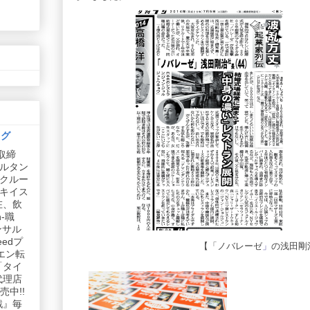
ログ
取締
ルタン
リクルー
社キイス
在、飲
-職
ンサル
edプ
【
「ノバレーゼ
」
の
浅田剛
エン転
「タイ
代理店
中!!
戦』毎