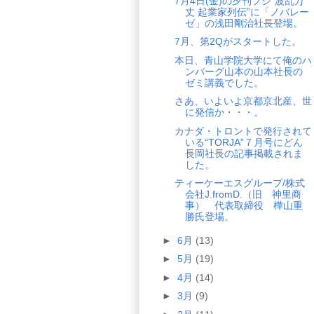
7月4日(金)の夕刊フジ“波乱万
丈 起業家列伝”に「ノバレー
ゼ」の浅田剛治社長登場。
7月、第2Qがスタートした。
本日、青山学院大学にて俺のハ
ンバーグ山本の山本社長の
ゼミ講義でした。
さあ、いよいよ京都京北産、世
に発信か・・・。
カナダ・トロントで発行されて
いる“TORJA”７月号にどん
長岡社長の記事掲載されま
した。
ティーケーエスグループ/株式
会社J.fromD.（旧 神里商
事） 代表取締役 樺山重
勝氏登場。
►
6月
(13)
►
5月
(19)
►
4月
(14)
►
3月
(9)