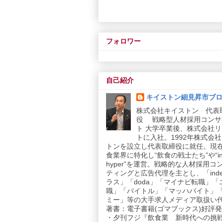
フォロワー
自己紹介
キイストン細見昇市ブ
株式会社キイストン 代表
役 戦略型人材採用コンサ
ト 大学卒業後、株式会社
トに入社。1992年株式会
トンを設立し代表取締役に就任。現
食業界に特化し“飲食の戦士たち”や“in
hyper”を運営。戦略的な人材採用コ
ティングと広告代理を主とし、「inde
ラス」「doda」「マイナビ転職」「
職」「バイトル」「マッハバイト」
ミー」等の大手求人メディア取扱い
著書：電子書籍(ゴマブックス)好評発売
・夕刊フジ『飲食業 新時代への挑