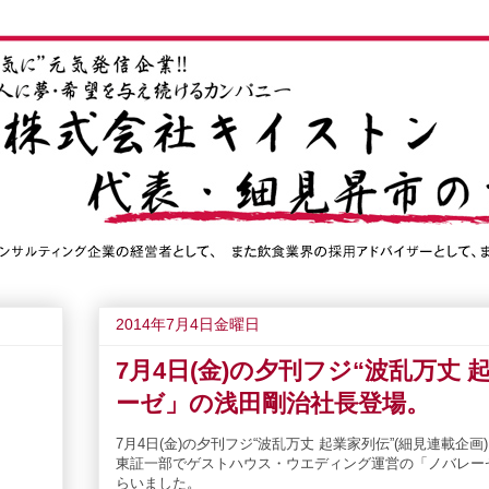
2014年7月4日金曜日
7月4日(金)の夕刊フジ“波乱万丈
ーゼ」の浅田剛治社長登場。
7月4日(金)の夕刊フジ“波乱万丈 起業家列伝”(細見連載企画
東証一部でゲストハウス・ウエディング運営の
「ノバレー
らいました。