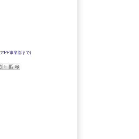
アPR事業部
まで)