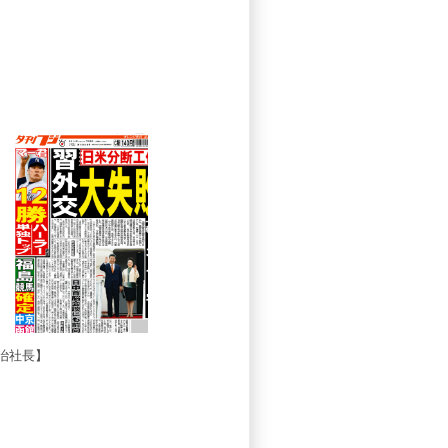
治社長
】