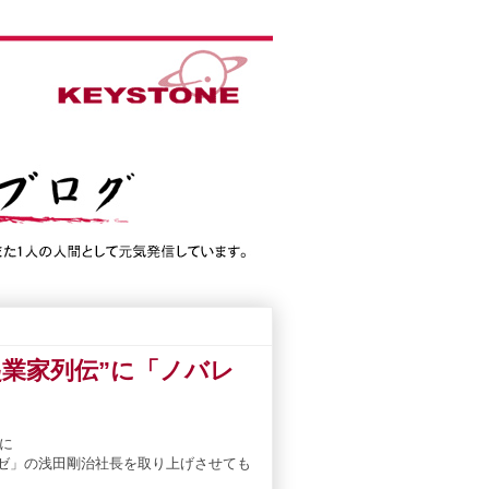
 起業家列伝”に「ノバレ
)に
ゼ
」
の
浅田剛治社長
を
取り上げさせても