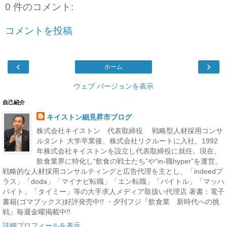
0 件のコメント:
コメントを投稿
‹
›
ホーム
ウェブ バージョンを表示
自己紹介
キイストン細見昇市ブログ
株式会社キイストン 代表取締役 戦略型人材採用コンサ
ルタント 大学卒業後、株式会社リクルートに入社。1992
年株式会社キイストンを設立し代表取締役に就任。現在、
飲食業界に特化し“飲食の戦士たち”や“in-職hyper”を運営。
戦略的な人材採用コンサルティングと広告代理を主とし、「indeedプ
ラス」「doda」「マイナビ転職」「エン転職」「バイトル」「マッハ
バイト」「タイミー」等の大手求人メディア取扱い代理店 著書：電子
書籍(ゴマブックス)好評発売中!! ・夕刊フジ『飲食業 新時代への挑
戦』毎週金曜掲載中!!
詳細プロフィールを表示