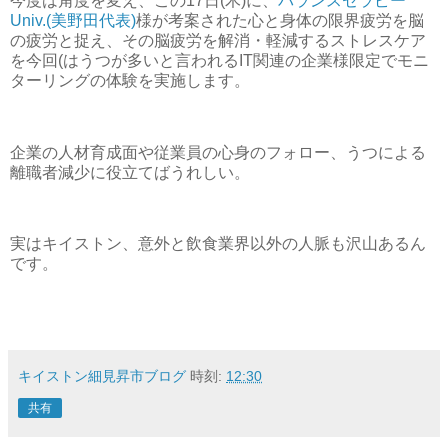
今度は角度を変え、この17日(木)に、
バランスセラピー
Univ.(美野田代表)
様が考案された心と身体の限界疲労を脳
の疲労と捉え、その脳疲労を解消・軽減するストレスケア
を今回(はうつが多いと言われるIT関連の企業様限定でモニ
ターリングの体験を実施します。
企業の人材育成面や従業員の心身のフォロー、うつによる
離職者減少に役立てばうれしい。
実はキイストン、意外と飲食業界以外の人脈も沢山あるん
です。
キイストン細見昇市ブログ
時刻:
12:30
共有