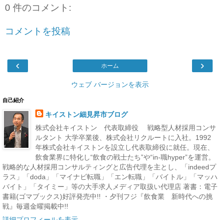
0 件のコメント:
コメントを投稿
‹
›
ホーム
ウェブ バージョンを表示
自己紹介
キイストン細見昇市ブログ
株式会社キイストン 代表取締役 戦略型人材採用コンサ
ルタント 大学卒業後、株式会社リクルートに入社。1992
年株式会社キイストンを設立し代表取締役に就任。現在、
飲食業界に特化し“飲食の戦士たち”や“in-職hyper”を運営。
戦略的な人材採用コンサルティングと広告代理を主とし、「indeedプ
ラス」「doda」「マイナビ転職」「エン転職」「バイトル」「マッハ
バイト」「タイミー」等の大手求人メディア取扱い代理店 著書：電子
書籍(ゴマブックス)好評発売中!! ・夕刊フジ『飲食業 新時代への挑
戦』毎週金曜掲載中!!
詳細プロフィールを表示