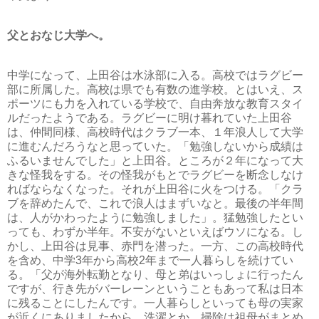
父とおなじ大学へ。
中学になって、上田谷は水泳部に入る。高校ではラグビー
部に所属した。高校は県でも有数の進学校。とはいえ、ス
ポーツにも力を入れている学校で、自由奔放な教育スタイ
ルだったようである。ラグビーに明け暮れていた上田谷
は、仲間同様、高校時代はクラブ一本、１年浪人して大学
に進むんだろうなと思っていた。「勉強しないから成績は
ふるいませんでした」と上田谷。ところが２年になって大
きな怪我をする。その怪我がもとでラグビーを断念しなけ
ればならなくなった。それが上田谷に火をつける。「クラ
ブを辞めたんで、これで浪人はまずいなと。最後の半年間
は、人がかわったように勉強しました」。猛勉強したとい
っても、わずか半年。不安がないといえばウソになる。し
かし、上田谷は見事、赤門を潜った。一方、この高校時代
を含め、中学3年から高校2年まで一人暮らしを続けてい
る。「父が海外転勤となり、母と弟はいっしょに行ったん
ですが、行き先がバーレーンということもあって私は日本
に残ることにしたんです。一人暮らしといっても母の実家
が近くにありましたから、洗濯とか、掃除は祖母がまとめ