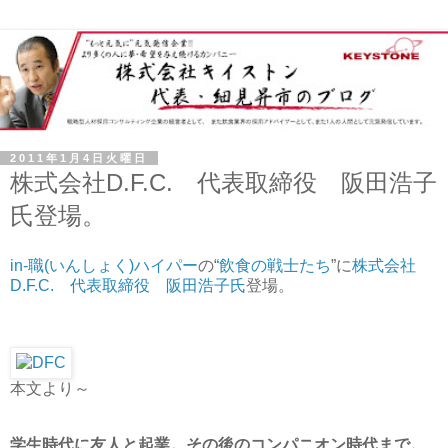
2011年1月4日火曜日
株式会社D.F.C. 代表取締役 阪田浩子
氏登場。
in-職(いんしょく)ハイパー
の“
飲食の戦士たち
”に
株式会社
D.F.C. 代表取締役 阪田浩子氏
登場。
本文より～
学生時代に友人と起業。その後のコンパニオン時代まで。