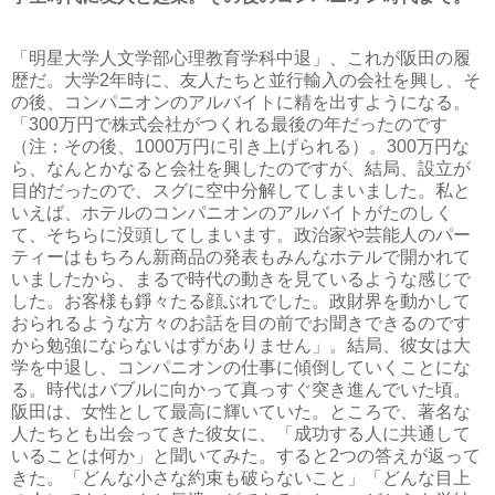
「明星大学人文学部心理教育学科中退」、これが阪田の履
歴だ。大学2年時に、友人たちと並行輸入の会社を興し、そ
の後、コンパニオンのアルバイトに精を出すようになる。
「300万円で株式会社がつくれる最後の年だったのです
（注：その後、1000万円に引き上げられる）。300万円な
ら、なんとかなると会社を興したのですが、結局、設立が
目的だったので、スグに空中分解してしまいました。私と
いえば、ホテルのコンパニオンのアルバイトがたのしく
て、そちらに没頭してしまいます。政治家や芸能人のパー
ティーはもちろん新商品の発表もみんなホテルで開かれて
いましたから、まるで時代の動きを見ているような感じで
した。お客様も錚々たる顔ぶれでした。政財界を動かして
おられるような方々のお話を目の前でお聞きできるのです
から勉強にならないはずがありません」。結局、彼女は大
学を中退し、コンパニオンの仕事に傾倒していくことにな
る。時代はバブルに向かって真っすぐ突き進んでいた頃。
阪田は、女性として最高に輝いていた。ところで、著名な
人たちとも出会ってきた彼女に、「成功する人に共通して
いることは何か」と聞いてみた。すると2つの答えが返って
きた。「どんな小さな約束も破らないこと」「どんな目上