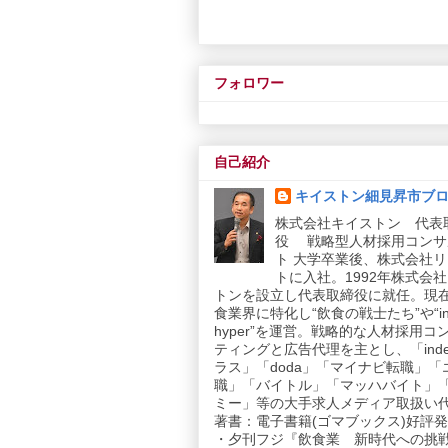
フォロワー
自己紹介
キイストン細見昇市ブ
株式会社キイストン 代表
役 戦略型人材採用コンサ
ト 大学卒業後、株式会社
トに入社。1992年株式会
トンを設立し代表取締役に就任。現
食業界に特化し“飲食の戦士たち”や“in
hyper”を運営。戦略的な人材採用コ
ティングと広告代理を主とし、「inde
ラス」「doda」「マイナビ転職」「
職」「バイトル」「マッハバイト」
ミー」等の大手求人メディア取扱い
著書：電子書籍(ゴマブックス)好評発売
・夕刊フジ『飲食業 新時代への挑