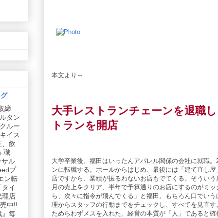
本文より～
ログ
大手レストランチェーンを退職し
取締
ルタン
トランを開店
リクルー
社キイス
在、飲
-職
大学卒業後、福田はいったんアパレル関係の会社に就職。
ンサル
ンに転職する。ホールからはじめ、最後には「建て直し屋
edプ
店ですから、業績が振るわないお店もでてくる。そういう
エン転
月の売上をクリア、半年で予算通りのお店にするのがミッ
「タイ
ら、次々に指令が飛んでくる」と福田。もちろん口でいう
代理店
理からスタッフの行動までをチェックし、すべてを見直す
中!!
ためらわずメスを入れた。経営の本質が「人」であると確
戦』毎