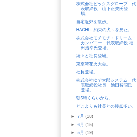
株式会社ビックスグローブ 代
表取締役 山下正夫氏登
場。
自宅近郊を散歩。
HACHI～約束の犬～を見た。
株式会社モチモチ・ドリーム・
カンパニー 代表取締役 福
田浩幸氏登場。
続々と社長登場。
東京湾花火大会。
社長登場。
株式会社ゆで太郎システム 代
表取締役社長 池田智昭氏
登場。
朝5時くらいから。
どこよりも社長との接点多い。
►
7月
(18)
►
6月
(15)
►
5月
(19)