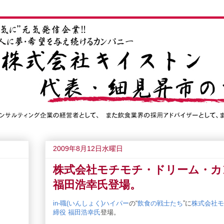
2009年8月12日水曜日
株式会社モチモチ・ドリーム・カ
福田浩幸氏登場。
in-職(いんしょく)ハイパー
の“
飲食の戦士たち
”に
株式会社モ
締役 福田浩幸氏
登場。