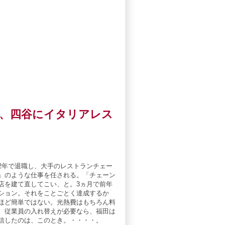
、四谷にイタリアレス
2年で退職し、大手のレストランチェー
」のような仕事を任される。「チェーン
店を建て直してこい、と。3ヵ月で前年
ション。それをことごとく達成するか
ほど簡単ではない。光熱費はもちろん料
。従業員の入れ替えが必要なら、福田は
信したのは、このとき。・・・・。