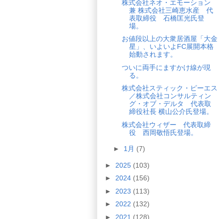
株式会社ネオ・エモーション
兼 株式会社三崎恵水産 代
表取締役 石橋匡光氏登
場。
お値段以上の大衆居酒屋「大金
星」、いよいよFC展開本格
始動されます。
ついに両手にますかけ線が現
る。
株式会社スティック・ピーエス
／株式会社コンサルティン
グ・オブ・デルタ 代表取
締役社長 横山公介氏登場。
株式会社ウィザー 代表取締
役 西岡敬悟氏登場。
►
1月
(7)
►
2025
(103)
►
2024
(156)
►
2023
(113)
►
2022
(132)
►
2021
(128)