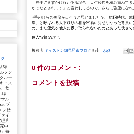
「右手にますかけ線がある場合、人生経験を積み重ねてき
かったとされます」と言われてるので、さらに強運になれ
※手のひらの画像を出そうと思いましたが、
戦国時代、武
線」と呼ばれる天下取りの相を容易に見せなかった背景に
め、また運気を他人に吸い取られないためとあった伏せて
個人情報なので。
投稿者
キイストン細見昇市ブログ
時刻:
9:53
ログ
0 件のコメント:
取締
ルタン
リクルー
コメントを投稿
社キイス
在、飲
-職
ンサル
edプ
エン転
「タイ
代理店
中!!
戦』毎