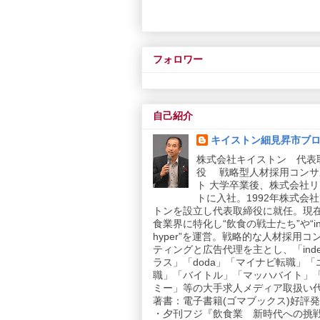
フォロワー
自己紹介
キイストン細見昇市ブ
株式会社キイストン 代表
役 戦略型人材採用コンサ
ト 大学卒業後、株式会社
トに入社。1992年株式会
トンを設立し代表取締役に就任。現
食業界に特化し“飲食の戦士たち”や“in
hyper”を運営。戦略的な人材採用コ
ティングと広告代理を主とし、「inde
ラス」「doda」「マイナビ転職」「
職」「バイトル」「マッハバイト」
ミー」等の大手求人メディア取扱い
著書：電子書籍(ゴマブックス)好評発売
・夕刊フジ『飲食業 新時代への挑