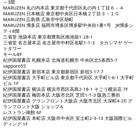
～3階
MARUZEN 丸の内本店 東京都千代田区丸の内１丁目６－４
MARUZEN 日本橋店 東京都中央区日本橋２丁目３－１０
MARUZEN 広島県 広島市中区胡町
MARUZEN 博多店 福岡市博多区博多駅中央街1番1号 JR博多シ
ティ8階
三省堂 池袋本店 東京都豊島区南池袋1-28-1
三省堂 名古屋本店 名古屋市中村区名駅1-1-3 タカシマヤ ゲー
トタワー
モール8F
紀伊国屋書店 札幌本店 北海道札幌市 中央区北5条西5-7
sapporo55
紀伊国屋書店 新宿本店 東京都新宿区 新宿3-17-7
紀伊国屋書店 大手町ビル店 東京都千代田区 大手町1-6-1 大手町
ビル 1F
紀伊国屋書店 横浜店 横浜市西区高島2-18-1 そごう横浜店 7F
紀伊国屋書店 梅田本店 大阪市北区 芝田1-1-3 阪急三番街
紀伊国屋書店 グランフロント大阪店 大阪市北区 大深町4-20 グ
ランフロント大阪 ショップ＆
レストラン南館 6F
紀伊国屋書店 本町店 大阪市中央区 安土町2-3-13 大阪国際ビル
ディング 1F