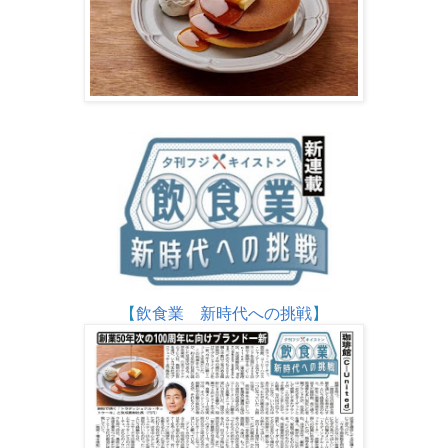
【
飲食業 新時代への挑戦
】