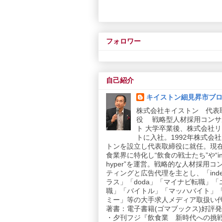
フォロワー
自己紹介
キイストン細見昇市ブ
株式会社キイストン 代表
役 戦略型人材採用コンサ
ト 大学卒業後、株式会社
トに入社。1992年株式会
トンを設立し代表取締役に就任。現
食業界に特化し“飲食の戦士たち”や“in
hyper”を運営。戦略的な人材採用コ
ティングと広告代理を主とし、「inde
ラス」「doda」「マイナビ転職」「
職」「バイトル」「マッハバイト」
ミー」等の大手求人メディア取扱い
著書：電子書籍(ゴマブックス)好評発売
・夕刊フジ『飲食業 新時代への挑