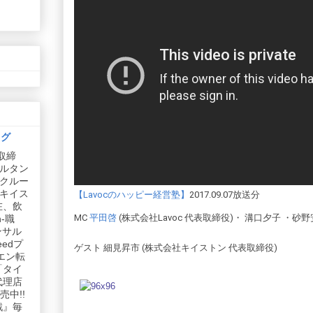
ログ
取締
ルタン
リクルー
社キイス
【Lavocのハッピー経営塾】
2017.09.07放送分
在、飲
MC
平田啓
(株式会社Lavoc 代表取締役)・ 溝口夕子 ・砂
-職
ンサル
edプ
ゲスト 細見昇市 (株式会社キイストン 代表取締役)
エン転
「タイ
代理店
中!!
戦』毎