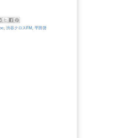
oc
,
渋谷クロスFM
,
平田啓