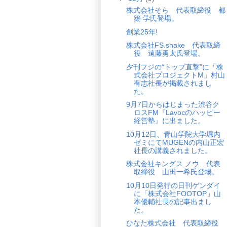
株式会社そら 代表取締役 都
築 学氏登場。
創業25年!
株式会社FS.shake 代表取締
役 遠藤勇太氏登場。
夕刊フジの“トップ直撃”に「株
式会社プロジェクトМ」村山
有志社長が掲載されまし
た。
9月7日からはじまった渋谷ク
ロスFM『Lavocのハッピー
経営塾』に出ました。
10月12日、青山学院大学堀内
ゼミにてMUGENの内山正宏
社長の講義されました。
株式会社キングス ノウ 代表
取締役 山田一希氏登場。
10月10日発行の日刊ゲンダイ
に「株式会社FOOTOP」山
本優輔社長の記事出まし
た。
ひなた株式会社 代表取締役