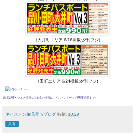
(
大井町エリア 6/16掲載
:夕刊フジ)
(
田町エリア 6/
24掲載:夕刊フジ)
(社長記事やグルメ情報など飲食の情報は
キイストンメディアPR事業部
まで)
キイストン細見昇市ブログ
時刻:
10:29
共有