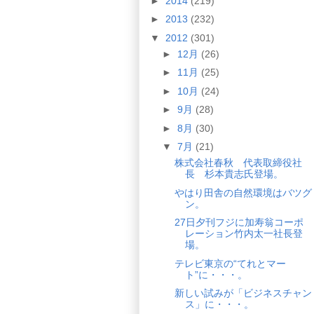
►
2014
(219)
►
2013
(232)
▼
2012
(301)
►
12月
(26)
►
11月
(25)
►
10月
(24)
►
9月
(28)
►
8月
(30)
▼
7月
(21)
株式会社春秋 代表取締役社
長 杉本貴志氏登場。
やはり田舎の自然環境はバツグ
ン。
27日夕刊フジに加寿翁コーポ
レーション竹内太一社長登
場。
テレビ東京の“てれとマー
ト”に・・・。
新しい試みが「ビジネスチャン
ス」に・・・。