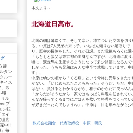
本文より～
北海道日高市。
北国の朝は薄暗くて、そして寒い。凍てついた空気を切り
る。中原は7人兄弟の末っ子。いちばん頼りない足取りで
り、厩舎の掃除をした。それが日課。まだ電気もろくに通
「もともと親父は東京都の出身なんですが、北海道に渡り
ログ
頃に、競走馬を生産するようになって多少裕福になるんで
取締
しかった。うちも兄弟はみんな中卒で就職しています。中
ルタン
す」。
リクルー
中原は幼少の頃から「くる病」という骨格に異常をきたす
社キイス
かない。「いじめられたこともあった」そうだ。ただ、中
在、飲
はない。負けるとわかりながら、相手のからだに突っ込ん
-職
「からだがそうだから、家ではもっぱら料理を任されてい
ンサル
んなが帰ってくるまでにごはんを炊いて料理をつくってい
edプ
が好きだったんでしょうね」。中原は、目を細めながら少
エン転
「タイ
代理店
株式会社麺食 代表取締役 中原 明氏
中!!
戦』毎