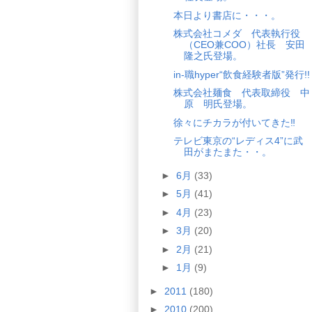
本日より書店に・・・。
株式会社コメダ 代表執行役
（CEO兼COO）社長 安田
隆之氏登場。
in-職hyper“飲食経験者版”発行!!
株式会社麺食 代表取締役 中
原 明氏登場。
徐々にチカラが付いてきた‼
テレビ東京の“レディス4”に武
田がまたまた・・。
►
6月
(33)
►
5月
(41)
►
4月
(23)
►
3月
(20)
►
2月
(21)
►
1月
(9)
►
2011
(180)
►
2010
(200)