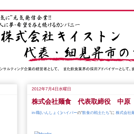
2012年7月4日水曜日
株式会社麺食 代表取締役 中原
in-職(いんしょく)ハイパー
の“
飲食の戦士たち
”に
株式会社