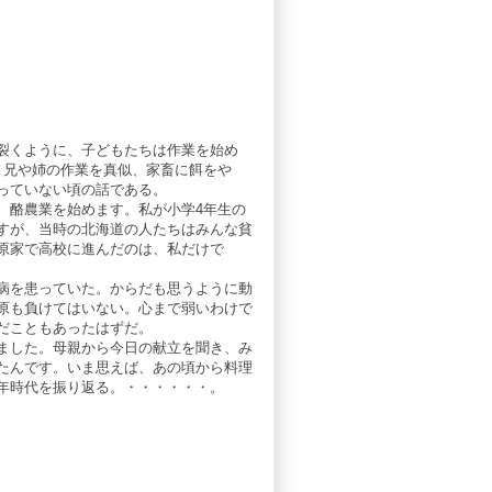
裂くように、子どもたちは作業を始め
、兄や姉の作業を真似、家畜に餌をや
っていない頃の話である。
、酪農業を始めます。私が小学4年生の
すが、当時の北海道の人たちはみんな貧
原家で高校に進んだのは、私だけで
病を患っていた。からだも思うように動
原も負けてはいない。心まで弱いわけで
だこともあったはずだ。
ました。母親から今日の献立を聞き、み
たんです。いま思えば、あの頃から料理
年時代を振り返る。・・・・・・。