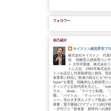
フォロワー
自己紹介
キイストン細見昇市ブ
株式会社キイストン 代表
役 戦略型人材採用コンサ
ト 大学卒業後、株式会社
トに入社。1992年株式会
トンを設立し代表取締役に就任。現
食業界に特化し“飲食の戦士たち”や“in
hyper”を運営。戦略的な人材採用コ
ティングと広告代理を主とし、「inde
ラス」「doda」「マイナビ転職」「
職」「バイトル」「マッハバイト」
ミー」等の大手求人メディア取扱い
著書：電子書籍(ゴマブックス)好評発売
・夕刊フジ『飲食業 新時代への挑