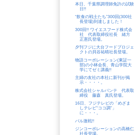
本日、千葉県調理師免許の試験
日!!
“飲食の戦士たち”300回(300社
長登場)到達しました！
300回!! ワイエスフード株式会
社 代表取締役社長 緒方
正憲氏登場。
夕刊フジに大台フードプロジェ
クトの貝谷祐晴社長登場。
物語コーポレーション(東証一
部)の小林会長、青山学院大
学にてゼミ講義!!
主婦の友社の本社に新刊が掲
示・・・・。
株式会社シャルパンテ 代表取
締役 藤森 真氏登場。
16日、フジテレビの「めざま
しテレビ“ココ調”」
に・・・。
バル激戦!!
ジンコーポレーションの高橋仁
社長登場。