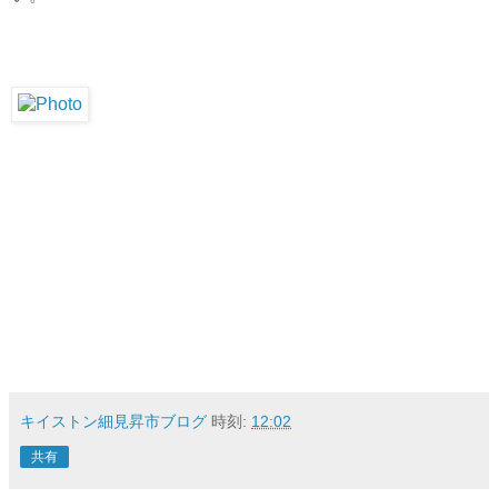
キイストン細見昇市ブログ
時刻:
12:02
共有