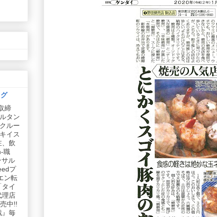
ログ
取締
ルタン
リクルー
社キイス
在、飲
-職
ンサル
edプ
エン転
「タイ
代理店
中!!
戦』毎