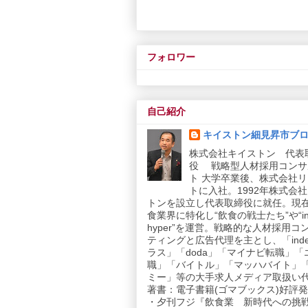
フォロワー
自己紹介
キイストン細見昇市ブ
株式会社キイストン 代表
役 戦略型人材採用コンサ
ト 大学卒業後、株式会社
トに入社。1992年株式会
トンを設立し代表取締役に就任。現
食業界に特化し“飲食の戦士たち”や“in
hyper”を運営。戦略的な人材採用コ
ティングと広告代理を主とし、「inde
ラス」「doda」「マイナビ転職」「
職」「バイトル」「マッハバイト」
ミー」等の大手求人メディア取扱い
著書：電子書籍(ゴマブックス)好評発売
・夕刊フジ『飲食業 新時代への挑