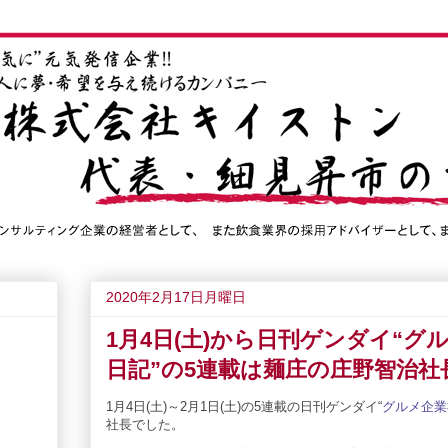
2020年2月17日月曜日
1月4日(土)から日刊ゲンダイ“
日記”の5連載は麺庄の庄野智治社
1月4日(土)～2月1
日
(土)の
5
連載の
日刊ゲンダイ
“
グルメ企業
社長でした。