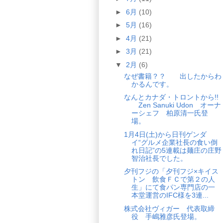
►
6月
(10)
►
5月
(16)
►
4月
(21)
►
3月
(21)
▼
2月
(6)
なぜ書籍？？ 出したからわ
かるんです。
なんとカナダ・トロントから!!
Zen Sanuki Udon オーナ
ーシェフ 柏原清一氏登
場。
1月4日(土)から日刊ゲンダ
イ“グルメ企業社長の食い倒
れ日記”の5連載は麺庄の庄野
智治社長でした。
夕刊フジの「夕刊フジ×キイス
トン 飲食ＦＣで第２の人
生」にて食パン専門店の一
本堂運営のIFC様を3連...
株式会社ヴィガー 代表取締
役 手嶋雅彦氏登場。