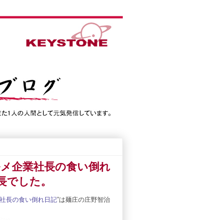
グルメ企業社長の食い倒れ
長でした。
社長の食い倒れ日記
”
は麺庄の庄野智治