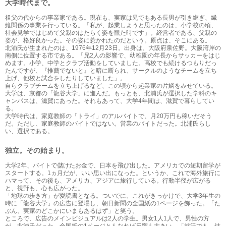
大学時代まで。
祖父の代からの事業家である。現在も、実家は兄でもある長男が引き継ぎ、繊
維関係の事業を行っている。「私が、起業しようと思ったのは、小学校の頃、
社会見学ではじめて父親のはたらく姿を観た時です」。経営者である、父親の
姿が、格好良かった。その姿に惹かれたのだという。原点は、そこにある。
北浦氏が生まれたのは、1976年12月23日。出身は、大阪府泉佐野。大阪湾岸の
南側に位置する市である。「兄2人の影響で、幼稚園の年長からサッカーをはじ
めます。小学、中学とクラブ活動をしていました。高校でも続けるつもりだっ
たんですが、『推薦でないと』と暗に断られ、サークルのようなチームを立ち
上げ、他校と試合をしたりしていました」。
自らクラブチームを立ち上げるなど、この頃から起業家の片鱗をみせている。
大学は、京都の「龍谷大学」に進んだ。もっとも、北浦氏が選択した学科のキ
ャンパスは、滋賀にあった。それもあって、大学4年間は、滋賀で暮らしてい
る。
大学時代は、家庭教師の「トライ」のアルバイトで、月20万円も稼いだそう
だ。ただし、家庭教師のバイトではない。営業のバイトだった。北浦氏らし
い、選択である。
独立。その始まり。
大学2年、バイトで儲けたお金で、日本を飛び出した。アメリカでの短期留学が
スタートする。1ヵ月だが、いい思い出になった。というか、これで海外旅行に
ハマって、その後も、アメリカ、アジアに旅行している。行動半径が広がる
と、視野も、心も広がった。
「地球の歩き方」が愛読書となる。ついでに、これがきっかけで、大学3年生の
時に「龍谷大学」の広告に登場し、朝日新聞の全国紙の1ページを飾った。「た
ぶん、実家のどこかにいまもあるはず」と笑う。
ところで、広告のメインビジュアルは2人の学生。男女1人1人で、男性の方
が、北浦氏だった。全国紙の1ページともなれば反響も大きい。「就活でも、結