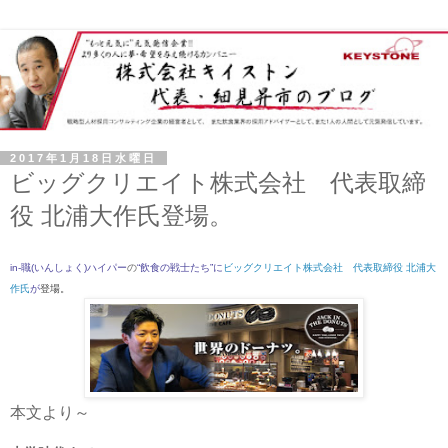
2017年1月18日水曜日
ビッグクリエイト株式会社 代表取締
役 北浦大作氏登場。
in-職(いんしょく)ハイパー
の
“飲食の戦士たち”
に
ビッグクリエイト株式会社 代表取締役 北浦大
作氏
が
登場。
本文より～