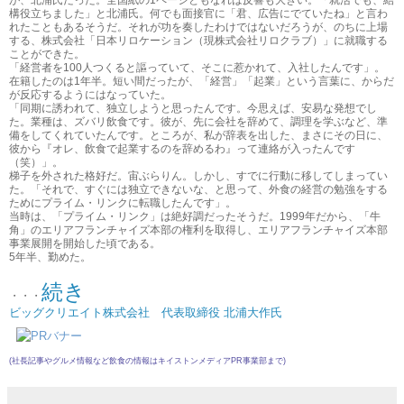
構役立ちました」と北浦氏。何でも面接官に「君、広告にでていたね」と言わ
れたこともあるそうだ。それが功を奏したわけではないだろうが、のちに上場
する、株式会社「日本リロケーション（現株式会社リロクラブ）」に就職する
ことができた。
「経営者を100人つくると謳っていて、そこに惹かれて、入社したんです」。
在籍したのは1年半。短い間だったが、「経営」「起業」という言葉に、からだ
が反応するようにはなっていた。
「同期に誘われて、独立しようと思ったんです。今思えば、安易な発想でし
た。業種は、ズバリ飲食です。彼が、先に会社を辞めて、調理を学ぶなど、準
備をしてくれていたんです。ところが、私が辞表を出した、まさにその日に、
彼から『オレ、飲食で起業するのを辞めるわ』って連絡が入ったんです
（笑）」。
梯子を外された格好だ。宙ぶらりん。しかし、すでに行動に移してしまってい
た。「それで、すぐには独立できないな、と思って、外食の経営の勉強をする
ためにプライム・リンクに転職したんです」。
当時は、「プライム・リンク」は絶好調だったそうだ。1999年だから、「牛
角」のエリアフランチャイズ本部の権利を取得し、エリアフランチャイズ本部
事業展開を開始した頃である。
5年半、勤めた。
続き
・・・
ビッグクリエイト株式会社 代表取締役 北浦大作氏
(社長記事やグルメ情報など飲食の情報は
キイストンメディアPR事業部
まで)