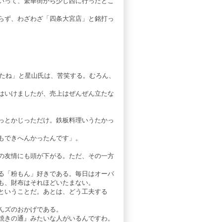
いって、繁華街から少し西に行ったとこ
らず、わざわざ「四条大宮店」と銘打っ
したね」と星山氏は、苦笑する。むろん、
はいけましたが、売上はぜんぜん立たな
っとかじっただけ。鉄板料理いうたかっ
もできへんかったんです」。
の友情にも頭が下がる。ただ、その一方
る「粉もん」好きである。毎日はオーバ
も、財布はそれほどいたまない。
ということだ。あとは、どう工夫する
んズのおかげである。
焼きの通』みたいな人がいるんですわ。