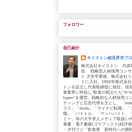
フォロワー
自己紹介
キイストン細見昇市ブ
株式会社キイストン 代表
役 戦略型人材採用コンサ
ト 大学卒業後、株式会社
トに入社。1992年株式会
トンを設立し代表取締役に就任。現
食業界に特化し“飲食の戦士たち”や“in
hyper”を運営。戦略的な人材採用コ
ティングと広告代理を主とし、「inde
ラス」「doda」「マイナビ転職」「
職」「バイトル」「マッハバイト」
ミー」等の大手求人メディア取扱い
著書：電子書籍(ゴマブックス)好評発売
・夕刊フジ『飲食業 新時代への挑