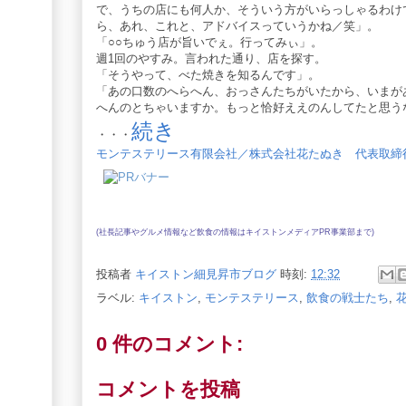
で、うちの店にも何人か、そういう方がいらっしゃるわけ
ら、あれ、これと、アドバイスっていうかね／笑」。
「○○ちゅう店が旨いでぇ。行ってみぃ」。
週1回のやすみ。言われた通り、店を探す。
「そうやって、べた焼きを知るんです」。
「あの口数のへらへん、おっさんたちがいたから、いまが
へんのとちゃいますか。もっと恰好ええのんしてたと思う
続き
・・・
モンテステリース有限会社／株式会社花たぬき 代表取締
(社長記事やグルメ情報など飲食の情報は
キイストンメディアPR事業部
まで)
投稿者
キイストン細見昇市ブログ
時刻:
12:32
ラベル:
キイストン
,
モンテステリース
,
飲食の戦士たち
,
0 件のコメント:
コメントを投稿