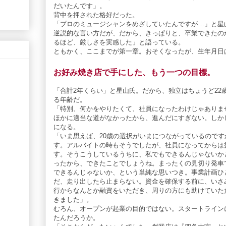
だいたんです」。
背中を押された格好だった。
「プロのミュージシャンをめざしていたんですが…」と星
逆説的な言い方だが、だから、きっぱりと、卒業できたの
るほど、厳しさを実感した」と語っている。
ともかく、ここまでが第一章。おそくなったが、生年月日は、
お好み焼き店で手にした、もう一つの目標。
「合計2年くらい」と星山氏。だから、独立はちょうど22
る年齢だ。
「特別、何かをやりたくて、社員になったわけじゃありま
ほかに適当な道がなかったから、進んだにすぎない。しか
になる。
「いま思えば、20歳の選択がいまにつながっているので
す。アルバイトの時もそうでしたが、社員になってからは
す。そうこうしているうちに、私でもできるんじゃないか
ったから、できたことでしょうね。まったくの見切り発車
できるんじゃないか、という単純な思いつき。事業計画ひ
だ、走り出したら止まらない。資金を確保する前に、いさ
行からなんとか融資をいただき、周りの方にも助けていた
きました」。
むろん、オープンが起業の目的ではない。スタートライン
たんだろうか。