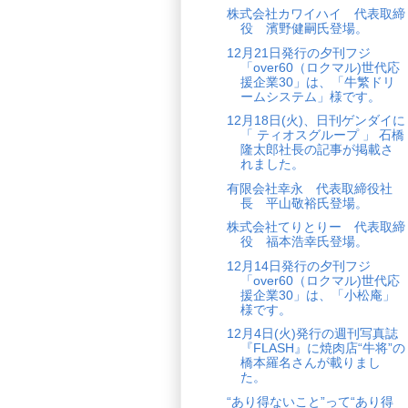
株式会社カワイハイ 代表取締
役 濱野健嗣氏登場。
12月21日発行の夕刊フジ
「over60（ロクマル)世代応
援企業30」は、「牛繁ドリ
ームシステム」様です。
12月18日(火)、日刊ゲンダイに
「 ティオスグループ 」 石橋
隆太郎社長の記事が掲載さ
れました。
有限会社幸永 代表取締役社
長 平山敬裕氏登場。
株式会社てりとりー 代表取締
役 福本浩幸氏登場。
12月14日発行の夕刊フジ
「over60（ロクマル)世代応
援企業30」は、「小松庵」
様です。
12月4日(火)発行の週刊写真誌
『FLASH』に焼肉店“牛将”の
橋本羅名さんが載りまし
た。
“あり得ないこと”って“あり得