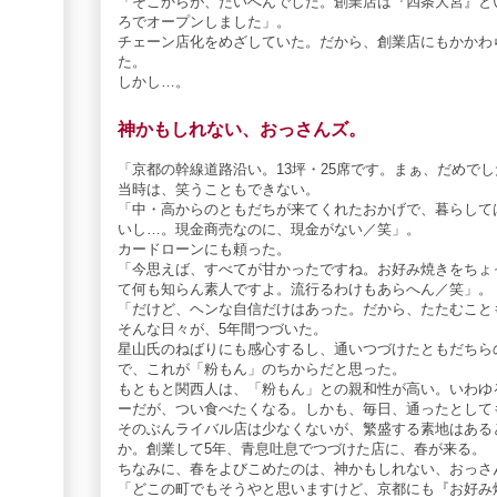
「そこからが、たいへんでした。創業店は『四条大宮』と
ろでオープンしました」。
チェーン店化をめざしていた。だから、創業店にもかかわ
た。
しかし…。
神かもしれない、おっさんズ。
「京都の幹線道路沿い。13坪・25席です。まぁ、だめで
当時は、笑うこともできない。
「中・高からのともだちが来てくれたおかげで、暮らして
いし…。現金商売なのに、現金がない／笑」。
カードローンにも頼った。
「今思えば、すべてが甘かったですね。お好み焼きをちょ
て何も知らん素人ですよ。流行るわけもあらへん／笑」。
「だけど、ヘンな自信だけはあった。だから、たたむこと
そんな日々が、5年間つづいた。
星山氏のねばりにも感心するし、通いつづけたともだちら
で、これが「粉もん」のちからだと思った。
もともと関西人は、「粉もん」との親和性が高い。いわゆ
ーだが、つい食べたくなる。しかも、毎日、通ったとして
そのぶんライバル店は少なくないが、繁盛する素地はある
か。創業して5年、青息吐息でつづけた店に、春が来る。
ちなみに、春をよびこめたのは、神かもしれない、おっさ
「どこの町でもそうやと思いますけど、京都にも『お好み