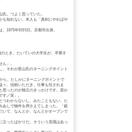
山氏。つよく思っていた。
かも知れない。本人も「真剣にやればや
1975年9月5日。京都市出身。
歳のとき。たいていの大学生が、卒業す
せん」。
し、それが星山氏のターニングポイント
すから、たしかにターニングポイントで
益々、信頼いただき、仕事も任されま
と思ったのが独立のきっかけです。若か
です／笑」。
とつわからないし、みたこともない。た
みあしで物件を押さえてしまった。「銀
だいて、なんとか、なんとかオープンで
に立ったばかりだ。そういう意識はあっ