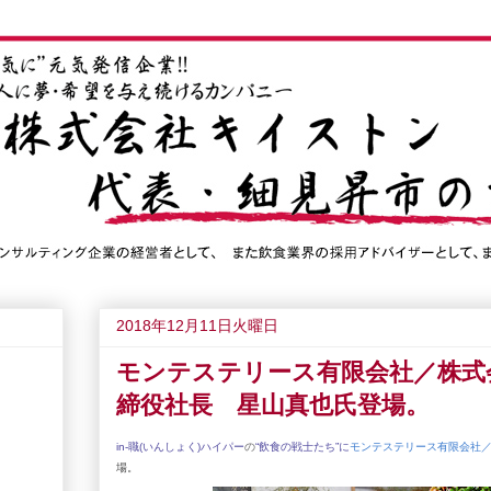
2018年12月11日火曜日
モンテステリース有限会社／株式
締役社長 星山真也氏登場。
in-職(いんしょく)ハイパー
の
“飲食の戦士たち”
に
モンテステリース有限会社
場
。