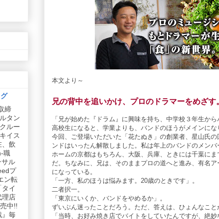
本文より～
ログ
兄の背中を追いかけ、プロのドラマーをめざす
取締
ルタン
「兄が始めた『ドラム』に興味を持ち、中学校３年生から
リクルー
高校生になると、学業よりも、バンドのほうがメインにな
社キイス
今回、ご登場いただいた「花たぬき」の創業者、星山氏の
在、飲
ンドはいったん解散しました。私は年上のバンドのメンバ
-職
ホームの京都はもちろん、大阪、兵庫、ときには千葉にま
ンサル
だ。ちなみに、兄は、そのままプロの道へと進み、有名ア
edプ
になっている。
エン転
「一方、私のほうは悩みます。20歳のときです」。
「タイ
二者択一。
代理店
「東京にいくか、バンドをやめるか」。
中!!
ずいぶん迷ったことだろう。ただ、答えは、ひょんなこと
戦』毎
「当時、お好み焼き店でバイトをしていたんですが、絶妙