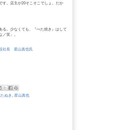
です。店主が20そこそこでしょ。だか
ある。少なくても、『べた焼き』はして
な／笑」。
役社長 星山真也氏
花たぬき
,
星山真也