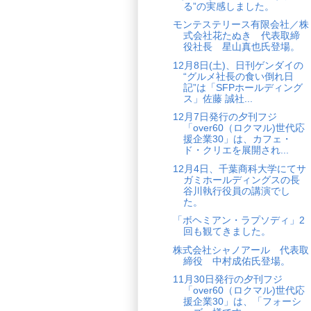
る”の実感しました。
モンテステリース有限会社／株
式会社花たぬき 代表取締
役社長 星山真也氏登場。
12月8日(土)、日刊ゲンダイの
“グルメ社長の食い倒れ日
記”は「SFPホールディング
ス」佐藤 誠社...
12月7日発行の夕刊フジ
「over60（ロクマル)世代応
援企業30」は、カフェ・
ド・クリエを展開され...
12月4日、千葉商科大学にてサ
ガミホールディングスの長
谷川執行役員の講演でし
た。
「ボヘミアン・ラプソディ」2
回も観てきました。
株式会社シャノアール 代表取
締役 中村成佑氏登場。
11月30日発行の夕刊フジ
「over60（ロクマル)世代応
援企業30」は、「フォーシ