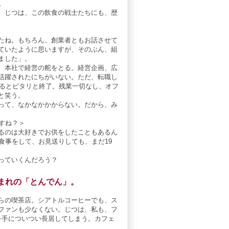
。
。じつは、この飲食の戦士たちにも、歴
。
たね。もちろん、創業者ともお話させて
ていたように思いますが、そのぶん、組
ました」。
、本社で経営の舵をとる。経営企画、広
に活躍されたにちがいない。ただ、転職し
なるとピタリと終了。残業一切なし、オフ
と笑う。
って、なかなかかからない。だから、み
すね？＞
るのは大好きでお供をしたこともあるん
食事をして、お見送りしても、まだ19
っていくんだろう？
まれの「とんでん」。
らの喫茶店。シアトルコーヒーでも、ス
ファンも少なくない。じつは、私も、フ
を手についつい長居してしまう。カフェ