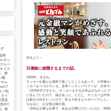
ログ
取締
本文より～
ルタン
リクルー
日債銀に就職するまでの話。
社キイス
在、飲
1959年、生まれ。
-職
サッカーが盛んな浦和で過ごしたこともあって、小学校か
ンサル
ッカーをつづけている。皇帝ベッケンバウアーが、日本で
edプ
「1970年代ですから、サッカーをする少年は少なかった
エン転
に住んでいたので、縁があった。ただし、サッカーは中学
「タイ
は親父が好きだったので、私も大好きなスポーツでした」
代理店
ちなみに、お父様は銀行員。
中!!
「当時は土曜も仕事で、休みは日曜だけだったのに、時間
戦』毎