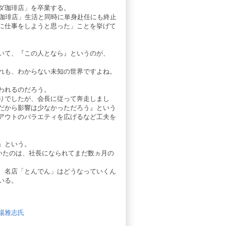
ダ珈琲店」を卒業する。
ダ珈琲店」生活と同時に単身赴任にも終止
に仕事をしようと思った」ことを挙げて
いて、『この人となら』というのが、
れも、わからない未知の世界ですよね。
われるのだろう。
りでしたが、会長に従って奔走しまし
だから影響は少なかっただろう』という
アウトのバラエティを広げるなど工夫を
」という。
だいたのは、社長になられてまだ数ヵ月の
。名店「とんでん」はどうなっていくん
いる。
場雅志氏