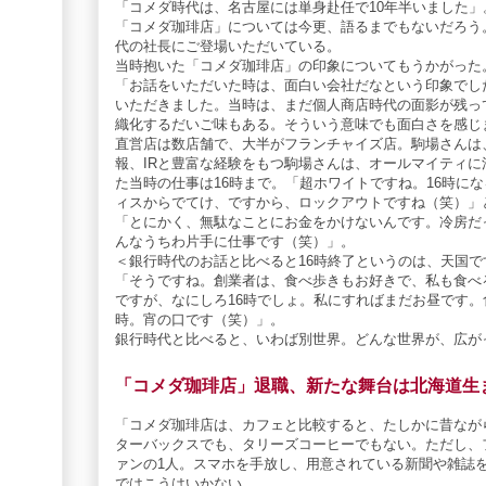
「コメダ時代は、名古屋には単身赴任で10年半いました」
「コメダ珈琲店」については今更、語るまでもないだろう
代の社長にご登場いただいている。
当時抱いた「コメダ珈琲店」の印象についてもうかがった
「お話をいただいた時は、面白い会社だなという印象でし
いただきました。当時は、まだ個人商店時代の面影が残っ
織化するだいご味もある。そういう意味でも面白さを感じ
直営店は数店舗で、大半がフランチャイズ店。駒場さんは
報、IRと豊富な経験をもつ駒場さんは、オールマイティ
た当時の仕事は16時まで。「超ホワイトですね。16時に
ィスからでてけ、ですから、ロックアウトですね（笑）」
「とにかく、無駄なことにお金をかけないんです。冷房だ
んなうちわ片手に仕事です（笑）」。
＜銀行時代のお話と比べると16時終了というのは、天国で
「そうですね。創業者は、食べ歩きもお好きで、私も食べ
ですが、なにしろ16時でしょ。私にすればまだお昼です。
時。宵の口です（笑）」。
銀行時代と比べると、いわば別世界。どんな世界が、広が
「コメダ珈琲店」退職、新たな舞台は北海道生
「コメダ珈琲店は、カフェと比較すると、たしかに昔なが
ターバックスでも、タリーズコーヒーでもない。ただし、
ァンの1人。スマホを手放し、用意されている新聞や雑誌
ではこうはいかない。