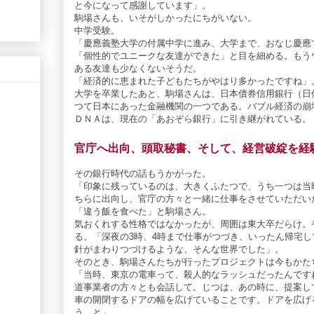
と今になって感謝しています」。
駒場さんも、いそがしかったにちがいない。
中学受験。
「慶應義塾大学の付属中学に進み、大学まで、おなじ慶應
「個性的でユニークな友達ができた」と目を細める。もう
ある友達も少なくないそうだ。
「経済的に恵まれた子どもたちがやはり多かったですね」
大学を卒業したあと、駒場さんは、日本債券信用銀行（日
つて日本にあった金融機関の一つである。バブル経済の崩
ＤＮＡは、現在の「あおぞら銀行」に引き継がれている。
官庁へ出向、頭取秘書、そして、経営破綻を経
その銀行時代の話もうかがった。
「印象に残っているのは、大きくふたつで、うち一つは当
ちらに出向し、官庁の方々と一緒に仕事をさせていただい
「違う飯を食べた」と駒場さん。
気おくれする性格ではなかったが、周囲は東大卒だらけ。
る。「深夜の3時、4時まで仕事がつづき、いったん帰宅
針がまわりつづけるような、そんな世界でした」。
そのとき、駒場さんたちが行ったプロジェクトは今もかた
「当時、東京の電車って、殺人的なラッシュだったんです
道事業者の方々とも会話して。じつは、あの時に、提案し
車の開閉するドアの幅を広げていることです。ドアを広げ
う、と」。