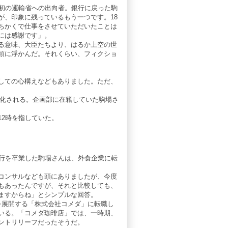
、初の運輸省への出向者。銀行に戻った駒
が、印象に残っているもう一つです。18
ちかくで仕事をさせていただいたことは
には感謝です」。
る意味、大臣たちより、はるか上空の世
頭に浮かんだ。それくらい、フィクショ
しての心構えなどもありました。ただ、
国有化される。企画部に在籍していた駒場さ
2時を指していた。
銀行を卒業した駒場さんは、外食企業に転
コンサルなども頭にありましたが、今度
もあったんですが、それと比較しても、
ますからね」とシンプルな回答。
を展開する「株式会社コメダ」に転職し
いる。「コメダ珈琲店」では、一時期、
ントリリーフだったそうだ。