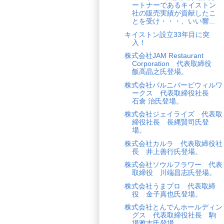
ートナーであるキイストン
社の販売実績が貢献したこ
とを受け・・・、いい響...
キイストン設立33年目に突
入！
株式会社JAM Restaurant
Corporation 代表取締役
飯高晶之氏登場。
株式会社バルニバービウィルワ
ークス 代表取締役社長
石倉 治氏登場。
株式会社ジェイライズ 代表取
締役社長 長縄賢司氏登
場。
株式会社カルラ 代表取締役社
長 井上善行氏登場。
株式会社ソウルフラワー 代表
取締役 川端昌志氏登場。
株式会社うまプロ 代表取締
役 金子真也氏登場。
株式会社とんでんホールディン
グス 代表取締役社長 駒
場雅志氏登場。