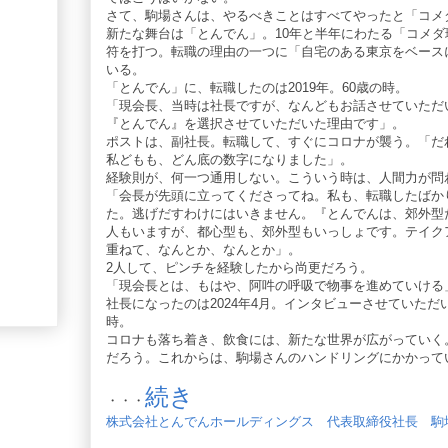
さて、駒場さんは、やるべきことはすべてやったと「コメ
新たな舞台は「とんでん」。10年と半年にわたる「コメ
符を打つ。転職の理由の一つに「自宅のある東京をベース
いる。
「とんでん」に、転職したのは2019年。60歳の時。
「現会長、当時は社長ですが、なんどもお話させていただ
『とんでん』を選択させていただいた理由です」。
ポストは、副社長。転職して、すぐにコロナが襲う。「だ
私どもも、どん底の数字になりました」。
経験則が、何一つ通用しない。こういう時は、人間力が問
「会長が先頭に立ってくださってね。私も、転職したばか
た。逃げだすわけにはいきません。『とんでんは、郊外型
人もいますが、都心型も、郊外型もいっしょです。テイク
重ねて、なんとか、なんとか」。
2人して、ピンチを経験したから尚更だろう。
「現会長とは、もはや、阿吽の呼吸で物事を進めていける
社長になったのは2024年4月。インタビューさせていた
時。
コロナも落ち着き、飲食には、新たな世界が広がっていく
だろう。これからは、駒場さんのハンドリングにかかって
続き
・・・
株式会社とんでんホールディングス 代表取締役社長 駒