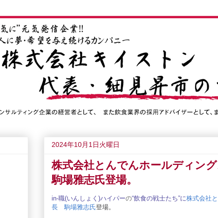
2024年10月1日火曜日
株式会社とんでんホールディン
駒場雅志氏登場。
in-職(いん
しょく
)ハイパー
の
“飲食の戦士たち”
に
株式会社と
長 駒場雅志氏
登場。