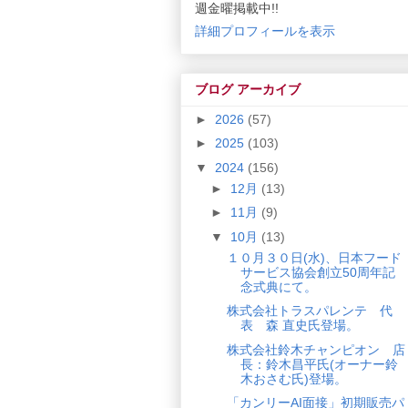
週金曜掲載中!!
詳細プロフィールを表示
ブログ アーカイブ
►
2026
(57)
►
2025
(103)
▼
2024
(156)
►
12月
(13)
►
11月
(9)
▼
10月
(13)
１０月３０日(水)、日本フード
サービス協会創立50周年記
念式典にて。
株式会社トラスパレンテ 代
表 森 直史氏登場。
株式会社鈴木チャンピオン 店
長：鈴木昌平氏(オーナー鈴
木おさむ氏)登場。
「カンリーAI面接」初期販売パ