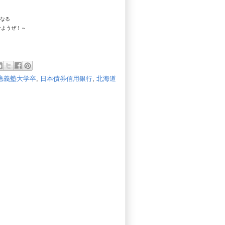
になる
せようぜ！～
應義塾大学卒
,
日本債券信用銀行
,
北海道