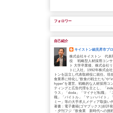
フォロワー
自己紹介
キイストン細見昇市ブ
株式会社キイストン 代表
役 戦略型人材採用コンサ
ト 大学卒業後、株式会社
トに入社。1992年株式会
トンを設立し代表取締役に就任。現
食業界に特化し“飲食の戦士たち”や“in
hyper”を運営。戦略的な人材採用コ
ティングと広告代理を主とし、「inde
ラス」「doda」「マイナビ転職」「
職」「バイトル」「マッハバイト」
ミー」等の大手求人メディア取扱い
著書：電子書籍(ゴマブックス)好評発売
・夕刊フジ『飲食業 新時代への挑