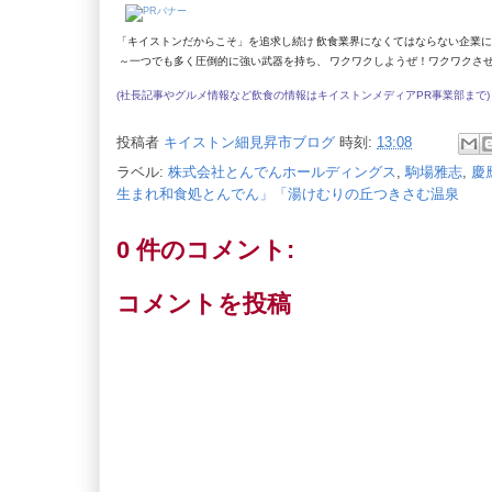
「
キイストン
だからこそ
」を追求し続け 飲食業界になくてはならない企業
～一つでも多く圧倒的に強い武器を持ち、 ワクワクしようぜ！ワクワクさ
(社長記事やグルメ情報など飲食の情報は
キイストンメディアPR事業部
まで)
投稿者
キイストン細見昇市ブログ
時刻:
13:08
ラベル:
株式会社とんでんホールディングス
,
駒場雅志
,
慶
生まれ和食処とんでん」「湯けむりの丘つきさむ温泉
0 件のコメント:
コメントを投稿