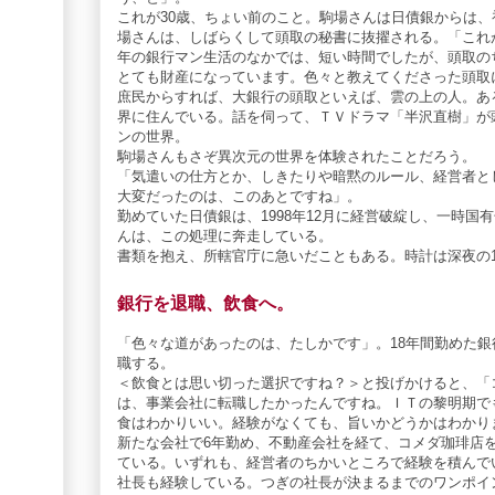
これが30歳、ちょい前のこと。駒場さんは日債銀からは
場さんは、しばらくして頭取の秘書に抜擢される。「これ
年の銀行マン生活のなかでは、短い時間でしたが、頭取の
とても財産になっています。色々と教えてくださった頭取
庶民からすれば、大銀行の頭取といえば、雲の上の人。あ
界に住んでいる。話を伺って、ＴＶドラマ「半沢直樹」が
ンの世界。
駒場さんもさぞ異次元の世界を体験されたことだろう。
「気遣いの仕方とか、しきたりや暗黙のルール、経営者と
大変だったのは、このあとですね」。
勤めていた日債銀は、1998年12月に経営破綻し、一時
んは、この処理に奔走している。
書類を抱え、所轄官庁に急いだこともある。時計は深夜の1
銀行を退職、飲食へ。
「色々な道があったのは、たしかです」。18年間勤めた
職する。
＜飲食とは思い切った選択ですね？＞と投げかけると、「
は、事業会社に転職したかったんですね。ＩＴの黎明期で
食はわかりいい。経験がなくても、旨いかどうかはわかり
新たな会社で6年勤め、不動産会社を経て、コメダ珈琲店
ている。いずれも、経営者のちかいところで経験を積んで
社長も経験している。つぎの社長が決まるまでのワンポイ