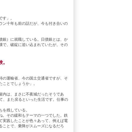
です」。
ウン十年も前の話だが、今も付き合いの
。
債銀）に就職している。日債銀とは、か
壊で、破綻に追い込まれていたが、その
験。
時の運輸省、今の国土交通省ですが、そ
たことでしょうか」。
省内は、まさに不夜城だったそうであ
して、また戻るといった生活です。仕事の
ちを残している。
ね。その緩和もテーマの一つでした。鉄
て実践したことが色々あって、例えば電
ることで、乗降がスムーズになるだろ