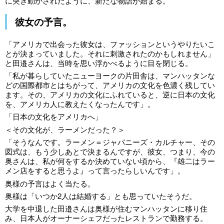
に突き動かされたように、新たな物語が始まる。
彼女の予言。
「アメリカで出会った彼女は、ファッションというやりたいこ
とが決まっていました。それに刺激されたのかもしれません」
と田邉さんは、当時を思い浮かべるように目を閉じる。
「私が暮らしていたニューヨークの片田舎は、マンハッタンな
どの国際都市とはちがって、アメリカの文化を色濃く残してい
ます。その、アメリカの文化にふれていると、逆に日本の文化
を、アメリカ人に教えたくなったんです」。
「日本の文化をアメリカへ」
＜その文化が、ラーメンだった？＞
「そうなんです。ラーメン＝ジャパニーズ・カルチャー、その
図式は、もう少しあとで決まるんですが、彼女、つまり、今の
奥さんは、私が何をするか決めていない頃から、『雄二はラー
メン店をすると思うよ』って言ったらしいんです」。
奥様の予言はよく当たる。
奥様は「いつか2人は結婚する」とも思っていたそうだ。
大学を中退した田邉さんは奥様が住むマンハッタンに移り住
み、日本人がオーナーシェフだったレストランで勤務する。