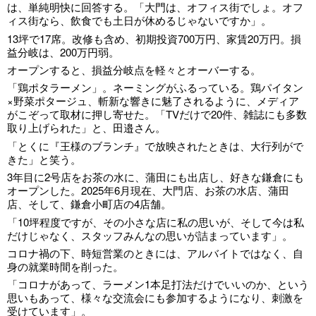
は、単純明快に回答する。「大門は、オフィス街でしょ。オフ
ィス街なら、飲食でも土日が休めるじゃないですか」。
13坪で17席。改修も含め、初期投資700万円、家賃20万円。損
益分岐は、200万円弱。
オープンすると、損益分岐点を軽々とオーバーする。
「鶏ポタラーメン」。ネーミングがふるっている。鶏パイタン
×野菜ポタージュ、斬新な響きに魅了されるように、メディア
がこぞって取材に押し寄せた。「TVだけで20件、雑誌にも多数
取り上げられた」と、田邉さん。
「とくに『王様のブランチ』で放映されたときは、大行列がで
きた」と笑う。
3年目に2号店をお茶の水に、蒲田にも出店し、好きな鎌倉にも
オープンした。2025年6月現在、大門店、お茶の水店、蒲田
店、そして、鎌倉小町店の4店舗。
「10坪程度ですが、その小さな店に私の思いが、そして今は私
だけじゃなく、スタッフみんなの思いが詰まっています」。
コロナ禍の下、時短営業のときには、アルバイトではなく、自
身の就業時間を削った。
「コロナがあって、ラーメン1本足打法だけでいいのか、という
思いもあって、様々な交流会にも参加するようになり、刺激を
受けています」。