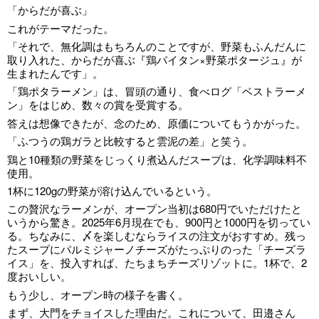
「からだが喜ぶ」
これがテーマだった。
「それで、無化調はもちろんのことですが、野菜もふんだんに
取り入れた、からだが喜ぶ『鶏パイタン×野菜ポタージュ』が
生まれたんです」。
「鶏ポタラーメン」は、冒頭の通り、食べログ「ベストラーメ
ン」をはじめ、数々の賞を受賞する。
答えは想像できたが、念のため、原価についてもうかがった。
「ふつうの鶏ガラと比較すると雲泥の差」と笑う。
鶏と10種類の野菜をじっくり煮込んだスープは、化学調味料不
使用。
1杯に120gの野菜が溶け込んでいるという。
この贅沢なラーメンが、オープン当初は680円でいただけたと
いうから驚き。2025年6月現在でも、900円と1000円を切ってい
る。ちなみに、〆を楽しむならライスの注文がおすすめ。残っ
たスープにパルミジャーノチーズがたっぷりのった「チーズラ
イス」を、投入すれば、たちまちチーズリゾットに。1杯で、2
度おいしい。
もう少し、オープン時の様子を書く。
まず、大門をチョイスした理由だ。これについて、田邉さん