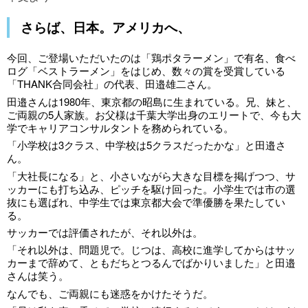
さらば、日本。アメリカへ、
今回、ご登場いただいたのは「鶏ポタラーメン」で有名、食べ
ログ「ベストラーメン」をはじめ、数々の賞を受賞している
「THANK合同会社」の代表、田邉雄二さん。
田邉さんは1980年、東京都の昭島に生まれている。兄、妹と、
ご両親の5人家族。お父様は千葉大学出身のエリートで、今も大
学でキャリアコンサルタントを務められている。
「小学校は3クラス、中学校は5クラスだったかな」と田邉さ
ん。
「大社長になる」と、小さいながら大きな目標を掲げつつ、サ
ッカーにも打ち込み、ピッチを駆け回った。小学生では市の選
抜にも選ばれ、中学生では東京都大会で準優勝を果たしてい
る。
サッカーでは評価されたが、それ以外は。
「それ以外は、問題児で。じつは、高校に進学してからはサッ
カーまで辞めて、ともだちとつるんでばかりいました」と田邉
さんは笑う。
なんでも、ご両親にも迷惑をかけたそうだ。