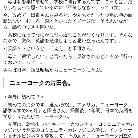
「母は私を車に乗せて、学校に連行するんです。こっちは、だ
りぃなぁって思っているのに『卒業しなきゃ』って（笑）」。
今、改めて、田邉さんをみると、やんちゃだった少年の頃の面
影はない。むしろ、秀才といったイメージだ。そう思いなが
ら、話のつづきを聞いた。
「高校になってなにかに打ち込むことがなくなります。そんな
なかで、突然、英語を勉強しようと思い立ったんです」。
＜英語？＞というと、「ええ」と田邉さん。
「母に『留学したい』と言ったら、反対されるどころか『行っ
ておいで』って」。
さらば日本、話は昭島からニューヨークにとぶ。
ニューヨークの片田舎。
＜海外は初めて？＞
「初めての海外です。選んだのは、アメリカ、ニューヨーク。
語学留学で3ヵ月」と田邉さん。帰国後、1年間、日本で英語を
学び、ふたたびニューヨークへ。
「今度は、2年間、ハーキマー・カウンティ・コミュニティカレ
ッジという州立のコミュニティカレッジに入学し、インターナ
ショナルビジネスを専攻して、そのあと、ニューヨーク州立の