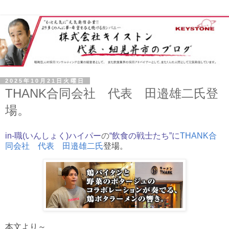
2025年10月21日火曜日
THANK合同会社 代表 田邉雄二氏登
場。
in-職(いん
しょく
)ハイパー
の
“飲食の戦士たち”
に
THANK合
同会社 代表 田邉雄二氏
登場。
本文より～