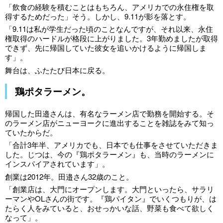
「飲食の経験を積むことはもちろん、アメリカでの永住権を取
得するためだった」そう。しかし、9.11が影を落とす。
「9.11は私が学生だった頃のことなんですが、それ以来、永住
権取得のハードルが格段に上がりました。3年勤めましたが取得
できず、先に帰国していた彼女を追いかけるように帰国しま
す」。
舞台は、ふたたび日本に戻る。
鶏ポタラーメン。
帰国した田邉さんは、有名なラーメン店で勤務を開始する。そ
のラーメン店がニューヨークに進出することを雑誌をみて知っ
ていたからだ。
「合計3年半、アメリカでも、日本でも仕事をさせていただきま
した。じつは、今の『鶏ポタラーメン』も、当時のラーメンに
インスパイアされています」。
創業は2012年。田邉さん32歳のこと。
「創業店は、大門にオープンします。大門といったら、サラリ
ーマンやOLさんの街です。『鶏パイタン』でいくつもりが、は
たらく人をみていると、おせっかいな話、野菜も食べて欲しく
なって」。