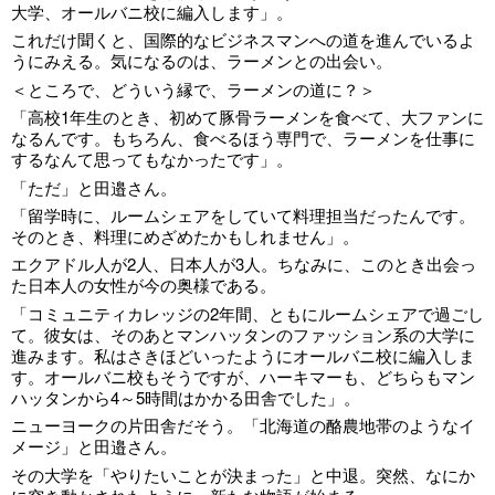
大学、オールバニ校に編入します」。
これだけ聞くと、国際的なビジネスマンへの道を進んでいるよ
うにみえる。気になるのは、ラーメンとの出会い。
＜ところで、どういう縁で、ラーメンの道に？＞
「高校1年生のとき、初めて豚骨ラーメンを食べて、大ファンに
なるんです。もちろん、食べるほう専門で、ラーメンを仕事に
するなんて思ってもなかったです」。
「ただ」と田邉さん。
「留学時に、ルームシェアをしていて料理担当だったんです。
そのとき、料理にめざめたかもしれません」。
エクアドル人が2人、日本人が3人。ちなみに、このとき出会っ
た日本人の女性が今の奥様である。
「コミュニティカレッジの2年間、ともにルームシェアで過ごし
て。彼女は、そのあとマンハッタンのファッション系の大学に
進みます。私はさきほどいったようにオールバニ校に編入しま
す。オールバニ校もそうですが、ハーキマーも、どちらもマン
ハッタンから4～5時間はかかる田舎でした」。
ニューヨークの片田舎だそう。「北海道の酪農地帯のようなイ
メージ」と田邉さん。
その大学を「やりたいことが決まった」と中退。突然、なにか