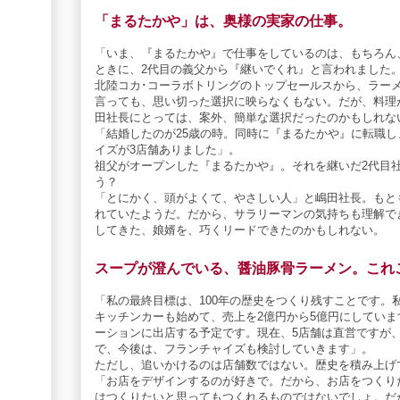
「まるたかや」は、奥様の実家の仕事。
「いま、『まるたかや』で仕事をしているのは、もちろん
ときに、2代目の義父から『継いでくれ』と言われました。
北陸コカ･コーラボトリングのトップセールスから、ラー
言っても、思い切った選択に映らなくもない。だが、料理
田社長にとっては、案外、簡単な選択だったのかもしれな
「結婚したのが25歳の時。同時に『まるたかや』に転職し
イズが3店舗ありました」。
祖父がオープンした『まるたかや』。それを継いだ2代目
う？
「とにかく、頭がよくて、やさしい人」と嶋田社長。もと
れていたようだ。だから、サラリーマンの気持ちも理解で
してきた、娘婿を、巧くリードできたのかもしれない。
スープが澄んでいる、醤油豚骨ラーメン。これ
「私の最終目標は、100年の歴史をつくり残すことです。
キッチンカーも始めて、売上を2億円から5億円にしていま
ーションに出店する予定です。現在、5店舗は直営ですが
で、今後は、フランチャイズも検討していきます」。
ただし、追いかけるのは店舗数ではない。歴史を積み上げ
「お店をデザインするのが好きで。だから、お店をつくり
はつくりたいと思ってもつくれるものではないでしょ。だ