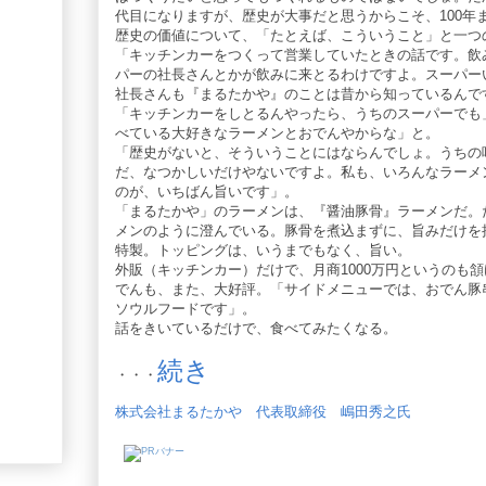
代目になりますが、歴史が大事だと思うからこそ、100年
歴史の価値について、「たとえば、こういうこと」と一つ
「キッチンカーをつくって営業していたときの話です。飲
パーの社長さんとかが飲みに来とるわけですよ。スーパー
社長さんも『まるたかや』のことは昔から知っているんで
「キッチンカーをしとるんやったら、うちのスーパーでも
べている大好きなラーメンとおでんやからな」と。
「歴史がないと、そういうことにはならんでしょ。うちの
だ、なつかしいだけやないですよ。私も、いろんなラーメ
のが、いちばん旨いです」。
「まるたかや」のラーメンは、『醤油豚骨』ラーメンだ。
メンのように澄んでいる。豚骨を煮込まずに、旨みだけを
特製。トッピングは、いうまでもなく、旨い。
外販（キッチンカー）だけで、月商1000万円というのも
でんも、また、大好評。「サイドメニューでは、おでん豚
ソウルフードです」。
話をきいているだけで、食べてみたくなる。
続き
・・・
株式会社まるたかや 代表取締役 嶋田秀之氏