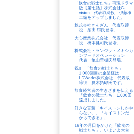
「飲食の戦士たち」再現ドラマ
版【第七話】株式会社G-
vision 代表取締役 伊藤穣
二編をアップしました。
株式会社きんざん 代表取締
役 須田 塁氏登場。
大心産業株式会社 代表取締
役 橋本健司氏登場。
株式会社トランジットメキシカ
ンフードオペレーション
代表 亀山里樹氏登場。
祝!! 「飲食の戦士たち」
1,000回目の企業様は
LDWorks株式会社 代表取
締役 夏木拓郎氏です。
飲食経営者の生きざまを伝える
「飲食の戦士たち」1,000回
達成しました。
好きな言葉「キイストンしかや
らない」、「キイストンだ
からできる」。
16年の月日をかけた「飲食の
戦士たち」、いよいよ大台