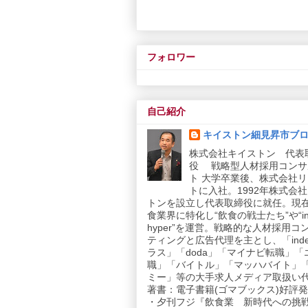
フォロワー
自己紹介
キイストン細見昇市ブ
株式会社キイストン 代表
役 戦略型人材採用コンサ
ト 大学卒業後、株式会社
トに入社。1992年株式会
トンを設立し代表取締役に就任。現
食業界に特化し“飲食の戦士たち”や“in
hyper”を運営。戦略的な人材採用コ
ティングと広告代理を主とし、「inde
ラス」「doda」「マイナビ転職」「
職」「バイトル」「マッハバイト」
ミー」等の大手求人メディア取扱い
著書：電子書籍(ゴマブックス)好評発売
・夕刊フジ『飲食業 新時代への挑