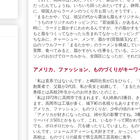
だったんでしょうね。いろいろ回ったみたいですよ。静岡
に、韓国人からラーメンのつくり方も習ったそうです」。
「まるたかや」では、祖父の代から醤油も脂もオリジナル
「うちのオリジナルのトッピングに『背油揚玉』があるんで
時に、ラードと脂かすにわかれるんですが、その脂かすを
もと脂をつくってなかったら生まれてなかったトッピング
ちなみに、チャーシュー、メンマ、脂かす(背脂揚玉)など
山のソウルフード「まるたかや」のラーメンを構成してい
実際、食べてみると、脂かすがいい仕事をしている。ニン
ソンのおかげでローカルから、全国区になったが、それだ
アメリカ、ファッション、ものづくりがキーワ
「私は直系ではないんです」と嶋田社長が口をひらく。「
創業者で、父親が2代目、私が長女と結婚して、『まるた
奥様とは高校2年生からのお付き合いとのこと。
「私は1972年に高岡市で生まれます。4人姉弟の3番目
ます。高岡市は工場が多く、城下町の名残りもありますが
アメリカ、ファッション、ものづくりが、少年の頃のキー
「アメリカが好きになったのは、姉や兄の影響ですね。3
リーバイス501とかをもって、これ、いるか？って聞かれ
でも、ボロボロだから、穴を縫ったりしていました。もの
いんです。ジェームズディーンも大好きです。かっこいい
高校は、ものづくりの延長で県立高岡工芸高校に進学。