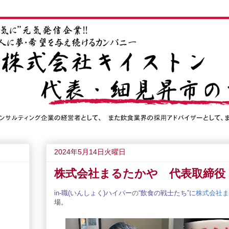
2024年5月14日火曜日
株式会社まるたかや 代表取締役
in-職(いん
しょく
)ハイパー
の
“飲食の戦士たち”
に
株式会社ま
場。