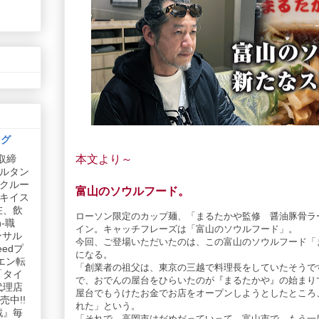
ログ
本文より～
取締
ルタン
リクルー
富山のソウルフード。
社キイス
在、飲
ローソン限定のカップ麺、「まるたかや監修 醤油豚骨ラ
-職
イン。キャッチフレーズは「富山のソウルフード」。
ンサル
今回、ご登場いただいたのは、この富山のソウルフード「
edプ
になる。
エン転
「創業者の祖父は、東京の三越で料理長をしていたそうで
「タイ
で、おでんの屋台をひらいたのが『まるたかや』の始まり
代理店
屋台でもうけたお金でお店をオープンしようとしたところ
中!!
れた」という。
戦』毎
「それで、高岡市はだめだっていって、富山市で、もう一