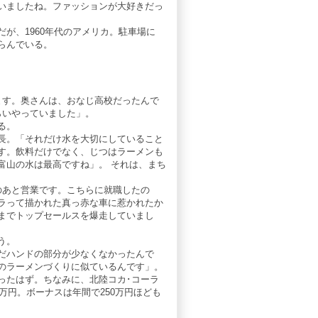
いましたね。ファッションが大好きだっ
が、1960年代のアメリカ。駐車場に
らんでいる。
ます。奥さんは、おなじ高校だったんで
らいやっていました」。
る。
長。「それだけ水を大切にしていること
す。飲料だけでなく、じつはラーメンも
富山の水は最高ですね」。 それは、まち
のあと営業です。こちらに就職したの
ラって描かれた真っ赤な車に惹かれたか
までトップセールスを爆走していまし
う。
だハンドの部分が少なくなかったんで
のラーメンづくりに似ているんです」。
ったはず。ちなみに、北陸コカ･コーラ
万円。ボーナスは年間で250万円ほども