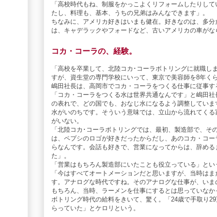
「高校時代もね、制服をかっこよくリフォームしたりして
たし、料理も、基本、うちの兄弟はみんなできます」。
ちなみに、アメリカ好きはいまも健在。好きなのは、多分だ
は、キャデラックやフォードなど、古いアメリカの車がな
コカ・コーラの、経験。
「高校を卒業して、北陸コカ･コーラボトリングに就職し
すが、資生堂の専門学校にいって、東京で美容師を8年く
嶋田社長は、高岡市でコカ・コーラをつくる仕事に従事す
「コカ・コーラをつくる水は世界共通なんです」と嶋田社
の表れで、どの国でも、おなじ水になるよう調整していま
水がいのちです。そういう意味では、立山から流れてくる
がいない。
「北陸コカ･コーラボトリングでは、最初、製造部で、そ
は、ペプシのロゴが好きだったからだし、あのコカ・コー
らなんです。会話も好きで、営業になってからは、辞める
た」。
「営業はもちろん製造部にいたことも役立っている」とい
「今はすべてオートメーションだと思いますが、当時はま
す。アナログな時代ですね。そのアナログな仕事が、いま
もちろん、当時、ラーメンを仕事にするとは思っていなか
ボトリング時代の給料をきいて、驚く。「24歳で手取り29
らっていた」とケロリという。