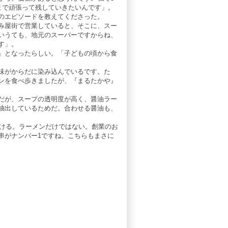
まで頑張って残していきたいんです」。
のエピソードを教えてくださった。
み屋街で営業していると、そこに、スー
いうても、地元のスーパーですからね、
す」。
」となったらしい。「子どもの頃から食
味がからだに染み込んでいるです。た
ンを食べ歩きましたが、『まるたかや』
だが、スープの透明度が高く、醤油ラー
抽出しているためだ。合わせる醤油も、
頷ける。ラーメンだけではない。創業のお
串がナンバー1ですね。こちらもまさに