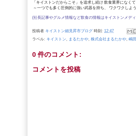
「
キイストン
だからこそ
」を追求し続け 飲食業界になく
～一つでも多く圧倒的に強い武器を持ち、 ワクワクしよ
(社長記事やグルメ情報など飲食の情報は
キイストンメディ
投稿者
キイストン細見昇市ブログ
時刻:
12:47
ラベル:
キイストン
,
まるたかや
,
株式会社まるたかや
,
嶋
0 件のコメント:
コメントを投稿