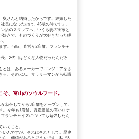
、奥さんと結婚したからです。結婚した
社長になったのは、45歳の時です」。
メン店のスタッフへ。いくら妻の実家と
が好きで、ものづくりが大好きだった嶋
い。
ます。当時、直営が2店舗、フランチャ
社長。2代目はどんな人物だったんだろ
もとは、あるメーカーでエンジニアをさ
きる。そのぶん、サラリーマンから転職
こそ、富山のソウルフード。
私が就任してから3店舗をオープンして、
す。今年も1店舗、資産価値の高いロケ
、フランチャイズについても勉強したん
ていくこと。
たいんですが。それはそれとして。歴史
から、価値があると思うんです。私で3