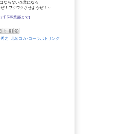
てはならない企業になる
うぜ！ワクワクさせようぜ！～
アPR事業部
まで)
田秀之
,
北陸コカ･コーラボトリング