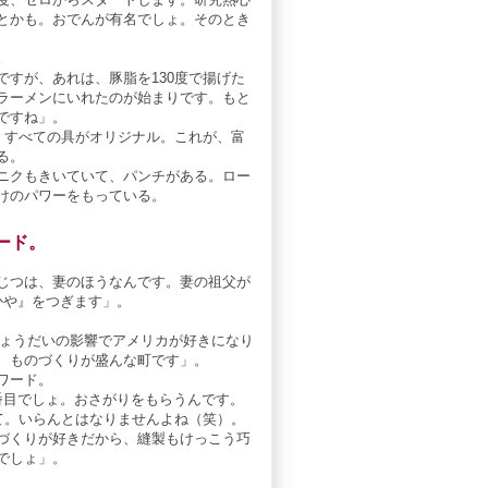
とかも。おでんが有名でしょ。そのとき
。
すが、あれは、豚脂を130度で揚げた
ラーメンにいれたのが始まりです。もと
ですね」。
、すべての具がオリジナル。これが、富
る。
ニクもきいていて、パンチがある。ロー
けのパワーをもっている。
ード。
じつは、妻のほうなんです。妻の祖父が
かや』をつぎます」。
。きょうだいの影響でアメリカが好きになり
、ものづくりが盛んな町です」。
ワード。
番目でしょ。おさがりをもらうんです。
て。いらんとはなりませんよね（笑）。
づくりが好きだから、縫製もけっこう巧
でしょ」。