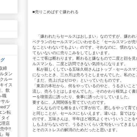
■売りこめばすぐ嫌われる
「嫌われたらセールスはおしまい」なのですが、嫌われ
ベテランのセールスマンにいわせると「セールスマンが売
なこといわないでもよい」のです。それなのに、慣れない
てもいないのに売りこみをしてしまいます。
そこで客は断わります。断わると嫌なもので二度と顔を見
ログ
ルスマンも、二度と訪問できない気持ちになります。
取締
私が親しくしている五味久樹さんはトップ・セールスマ
ルタン
になったとき、三カ月は売ろうとしませんでした。私のと
リクルー
「まだ、売上げはゼロや」といっていたものです。
社キイス
「東京の本社から、何をやっているのやと、うるさいこと
在、飲
流し、売ろうとはしませんでした。そのかわり根気よく書
-職
ーを喫茶店に誘ったり、食事に誘ったりしていました。
ンサル
要するに、人間関係を育てていたのです。
edプ
どんなものでも種をまいて芽が出て、肥しをやって育て
エン転
と同じことが、セールスにもいえます。違いは、畠ではな
「タイ
のです。五味さんは、半年ほど根気よくそいういうことを
代理店
しも上がらないので、うるさいくらい文句をいってきまし
中!!
とそのストレスの解消のためだったと思います。
戦』毎