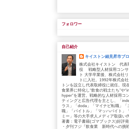
フォロワー
自己紹介
キイストン細見昇市ブ
株式会社キイストン 代表
役 戦略型人材採用コンサ
ト 大学卒業後、株式会社
トに入社。1992年株式会
トンを設立し代表取締役に就任。現
食業界に特化し“飲食の戦士たち”や“in
hyper”を運営。戦略的な人材採用コ
ティングと広告代理を主とし、「inde
ラス」「doda」「マイナビ転職」「
職」「バイトル」「マッハバイト」
ミー」等の大手求人メディア取扱い
著書：電子書籍(ゴマブックス)好評発売
・夕刊フジ『飲食業 新時代への挑