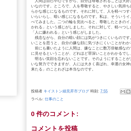
人間は自己中心ですから、自分は尊敬されることは大好
いなのです。ところで、人を尊敬すると、やさしい気持ち
らかな感じになるものです。それに対して、人を軽べつす
いらいらし、暗い感じになるものです。私は、そういうイ
べてみました。二つの輪を見比べると、尊敬したときのイ
かれる」という感じがしました。それに対して、軽べつし
「人に嫌われる」という感じがしました。
残念ながら、自分の暗い顔には気がつきにくいものです
いことを思うと、自分の嫌な顔に気づきにくいことがわか
前にも書いたように人間は、嫌なことに数万倍敏感なの
に見せるということが、どれほど罪深いことかわかるでし
明るい笑顔を忘れないことです。そのようにすることが
いな努力でできますが、人には大きく喜ばれ、幸運の女神
来たる」のことわざは本当なのです。
投稿者
キイストン細見昇市ブログ
時刻:
7:55
ラベル:
仕事のこと
0 件のコメント:
コメントを投稿