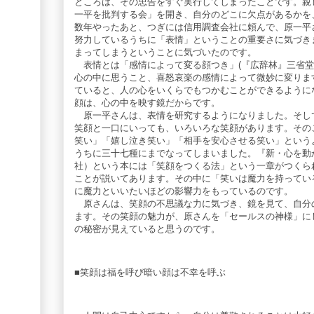
ところは、その忠告をすぐ実行してしまったことです。親
一平を批判する会」を開き、自分のどこに欠点があるかを
数年やったあと、つぎには信用調査会社に頼んで、原一平
努力しているうちに「表情」ということの重要さに気づき
まってしまうということに気づいたのです。
表情とは「感情によって変る顔つき」(『広辞林』三省堂
心の中に思うこと、喜怒哀楽の感情によって微妙に変りま
ていると、人の心をいくらでもつかむことができるように
顔は、心の中を映す鏡だからです。
原一平さんは、表情を研究するようになりました。そし
笑顔と一口にいっても、いろいろな笑顔があります。その
笑い」「嬉し泣き笑い」「相手を安心させる笑い」という
うちに三十七種にまでなってしまいました。『新・心を動
社）という本には「笑顔をつくる法」という一章がつくら
ことが説いてあります。その中に「笑いは魔力を持ってい
に魔力といいたいほどの影響力をもっているのです。
原さんは、笑顔の不思議な力に気づき、鏡を見て、自分
ます。その笑顔の魅力が、原さんを「セールスの神様」に
の秘密が見えていると思うのです。
■笑顔は福を呼び暗い顔は不幸を呼ぶ