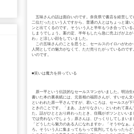
五味さんの話は面白いのです。奈良県で書店を経営して
二位だったという人ですから、普通の人とはちょっと違い
ンと出てくるのです。そういう人と半年もつき合っている
しまうでしょう。案の定、半年もしたら急に売上げが上が
わ」と涼しい顔をしていました。
この五味さんのことを思うと、セールスのイロハがわか
人間としての魅力がなくて、ただ売りたがっているのです
いのです。
■笑いは魔力を持っている
原一平という伝説的なセールスマンがいました。明治生
書いた本の裏表紙には、元首相の福田さんが、すいせん文
といわれた原一平さんですが、若いころは、セールスが下
ときのことです。「まあ、上がりなさい」といわれて喜ん
た。話がひととおり終わったとき、住職がポツンといいま
では売れないでしょう」原さんは、びっくりしてしまいま
「どうしたら魅力のある人になれますか」「そうやなぁ。
ろ。そういう人に集まってもらって批判してもらったらど